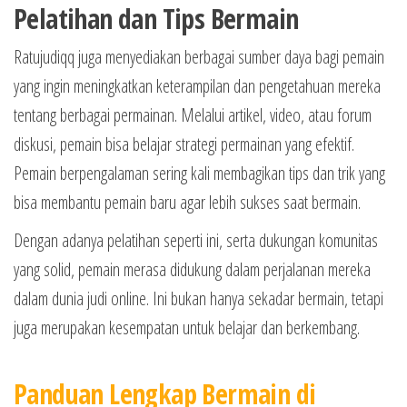
Pelatihan dan Tips Bermain
Ratujudiqq juga menyediakan berbagai sumber daya bagi pemain
yang ingin meningkatkan keterampilan dan pengetahuan mereka
tentang berbagai permainan. Melalui artikel, video, atau forum
diskusi, pemain bisa belajar strategi permainan yang efektif.
Pemain berpengalaman sering kali membagikan tips dan trik yang
bisa membantu pemain baru agar lebih sukses saat bermain.
Dengan adanya pelatihan seperti ini, serta dukungan komunitas
yang solid, pemain merasa didukung dalam perjalanan mereka
dalam dunia judi online. Ini bukan hanya sekadar bermain, tetapi
juga merupakan kesempatan untuk belajar dan berkembang.
Panduan Lengkap Bermain di