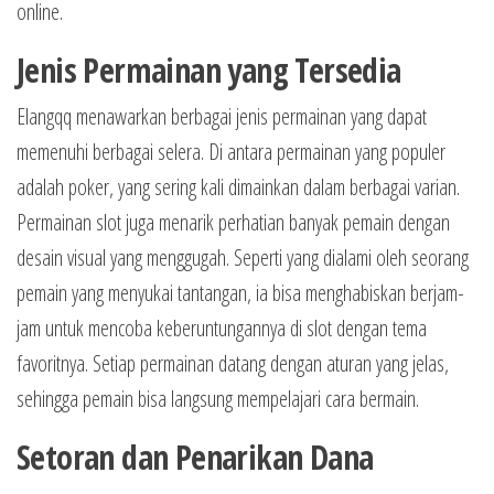
online.
Jenis Permainan yang Tersedia
Elangqq menawarkan berbagai jenis permainan yang dapat
memenuhi berbagai selera. Di antara permainan yang populer
adalah poker, yang sering kali dimainkan dalam berbagai varian.
Permainan slot juga menarik perhatian banyak pemain dengan
desain visual yang menggugah. Seperti yang dialami oleh seorang
pemain yang menyukai tantangan, ia bisa menghabiskan berjam-
jam untuk mencoba keberuntungannya di slot dengan tema
favoritnya. Setiap permainan datang dengan aturan yang jelas,
sehingga pemain bisa langsung mempelajari cara bermain.
Setoran dan Penarikan Dana