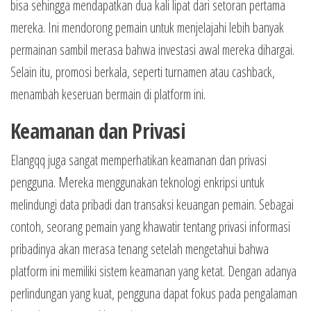
bisa sehingga mendapatkan dua kali lipat dari setoran pertama
mereka. Ini mendorong pemain untuk menjelajahi lebih banyak
permainan sambil merasa bahwa investasi awal mereka dihargai.
Selain itu, promosi berkala, seperti turnamen atau cashback,
menambah keseruan bermain di platform ini.
Keamanan dan Privasi
Elangqq juga sangat memperhatikan keamanan dan privasi
pengguna. Mereka menggunakan teknologi enkripsi untuk
melindungi data pribadi dan transaksi keuangan pemain. Sebagai
contoh, seorang pemain yang khawatir tentang privasi informasi
pribadinya akan merasa tenang setelah mengetahui bahwa
platform ini memiliki sistem keamanan yang ketat. Dengan adanya
perlindungan yang kuat, pengguna dapat fokus pada pengalaman