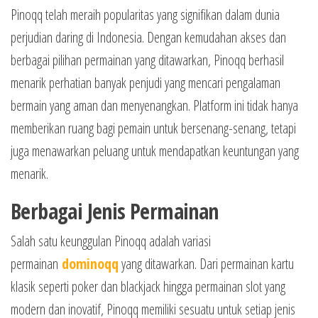
Pinoqq telah meraih popularitas yang signifikan dalam dunia
perjudian daring di Indonesia. Dengan kemudahan akses dan
berbagai pilihan permainan yang ditawarkan, Pinoqq berhasil
menarik perhatian banyak penjudi yang mencari pengalaman
bermain yang aman dan menyenangkan. Platform ini tidak hanya
memberikan ruang bagi pemain untuk bersenang-senang, tetapi
juga menawarkan peluang untuk mendapatkan keuntungan yang
menarik.
Berbagai Jenis Permainan
Salah satu keunggulan Pinoqq adalah variasi
permainan
dominoqq
yang ditawarkan. Dari permainan kartu
klasik seperti poker dan blackjack hingga permainan slot yang
modern dan inovatif, Pinoqq memiliki sesuatu untuk setiap jenis