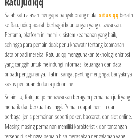
Ratujudiqq
Salah satu alasan mengapa banyak orang mulai
situs qq
beralih
ke Ratujudiqq adalah berbagai keuntungan yang ditawarkan.
Pertama, platform ini memiliki sistem keamanan yang baik,
sehingga para pemain tidak perlu khawatir tentang keamanan
data pribadi mereka. Ratujudiqq menggunakan teknologi enkripsi
yang canggih untuk melindungi informasi keuangan dan data
pribadi penggunanya. Hal ini sangat penting mengingat banyaknya
kasus penipuan di dunia judi online.
Selain itu, Ratujudiqq menawarkan beragam permainan judi yang
menarik dan berkualitas tinggi. Pemain dapat memilih dari
berbagai jenis permainan seperti poker, baccarat, dan slot online.
Masing-masing permainan memiliki karakteristik dan tantangan
tersendiri, sehingga pemain bisa merasakan pengalaman yang