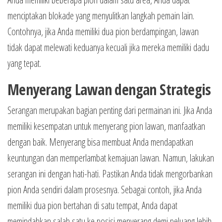
menciptakan blokade yang menyulitkan langkah pemain lain.
Contohnya, jika Anda memiliki dua pion berdampingan, lawan
tidak dapat melewati keduanya kecuali jika mereka memiliki dadu
yang tepat.
Menyerang Lawan dengan Strategis
Serangan merupakan bagian penting dari permainan ini. Jika Anda
memiliki kesempatan untuk menyerang pion lawan, manfaatkan
dengan baik. Menyerang bisa membuat Anda mendapatkan
keuntungan dan memperlambat kemajuan lawan. Namun, lakukan
serangan ini dengan hati-hati. Pastikan Anda tidak mengorbankan
pion Anda sendiri dalam prosesnya. Sebagai contoh, jika Anda
memiliki dua pion bertahan di satu tempat, Anda dapat
memindahkan salah satu ke posisi menyerang demi peluang lebih