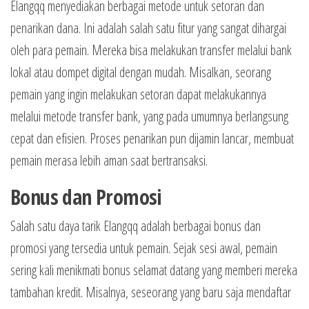
Elangqq menyediakan berbagai metode untuk setoran dan
penarikan dana. Ini adalah salah satu fitur yang sangat dihargai
oleh para pemain. Mereka bisa melakukan transfer melalui bank
lokal atau dompet digital dengan mudah. Misalkan, seorang
pemain yang ingin melakukan setoran dapat melakukannya
melalui metode transfer bank, yang pada umumnya berlangsung
cepat dan efisien. Proses penarikan pun dijamin lancar, membuat
pemain merasa lebih aman saat bertransaksi.
Bonus dan Promosi
Salah satu daya tarik Elangqq adalah berbagai bonus dan
promosi yang tersedia untuk pemain. Sejak sesi awal, pemain
sering kali menikmati bonus selamat datang yang memberi mereka
tambahan kredit. Misalnya, seseorang yang baru saja mendaftar