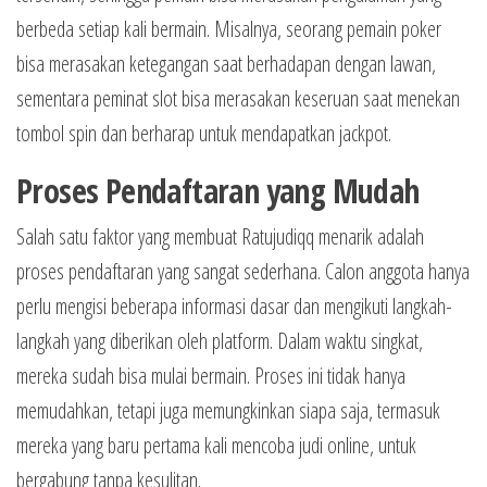
berbeda setiap kali bermain. Misalnya, seorang pemain poker
bisa merasakan ketegangan saat berhadapan dengan lawan,
sementara peminat slot bisa merasakan keseruan saat menekan
tombol spin dan berharap untuk mendapatkan jackpot.
Proses Pendaftaran yang Mudah
Salah satu faktor yang membuat Ratujudiqq menarik adalah
proses pendaftaran yang sangat sederhana. Calon anggota hanya
perlu mengisi beberapa informasi dasar dan mengikuti langkah-
langkah yang diberikan oleh platform. Dalam waktu singkat,
mereka sudah bisa mulai bermain. Proses ini tidak hanya
memudahkan, tetapi juga memungkinkan siapa saja, termasuk
mereka yang baru pertama kali mencoba judi online, untuk
bergabung tanpa kesulitan.