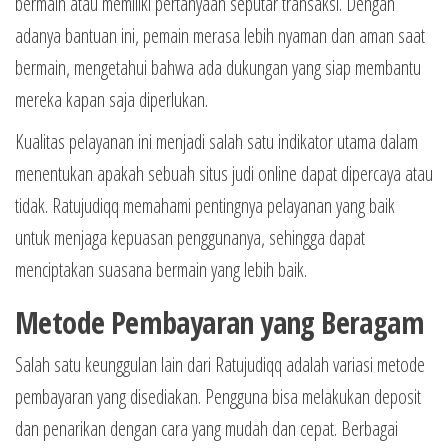
bermain atau memiliki pertanyaan seputar transaksi. Dengan
adanya bantuan ini, pemain merasa lebih nyaman dan aman saat
bermain, mengetahui bahwa ada dukungan yang siap membantu
mereka kapan saja diperlukan.
Kualitas pelayanan ini menjadi salah satu indikator utama dalam
menentukan apakah sebuah situs judi online dapat dipercaya atau
tidak. Ratujudiqq memahami pentingnya pelayanan yang baik
untuk menjaga kepuasan penggunanya, sehingga dapat
menciptakan suasana bermain yang lebih baik.
Metode Pembayaran yang Beragam
Salah satu keunggulan lain dari Ratujudiqq adalah variasi metode
pembayaran yang disediakan. Pengguna bisa melakukan deposit
dan penarikan dengan cara yang mudah dan cepat. Berbagai