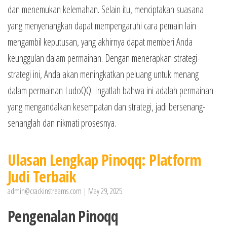
dan menemukan kelemahan. Selain itu, menciptakan suasana
yang menyenangkan dapat mempengaruhi cara pemain lain
mengambil keputusan, yang akhirnya dapat memberi Anda
keunggulan dalam permainan. Dengan menerapkan strategi-
strategi ini, Anda akan meningkatkan peluang untuk menang
dalam permainan LudoQQ. Ingatlah bahwa ini adalah permainan
yang mengandalkan kesempatan dan strategi, jadi bersenang-
senanglah dan nikmati prosesnya.
Ulasan Lengkap Pinoqq: Platform
Judi Terbaik
admin@crackinstreams.com
|
May 29, 2025
Pengenalan Pinoqq