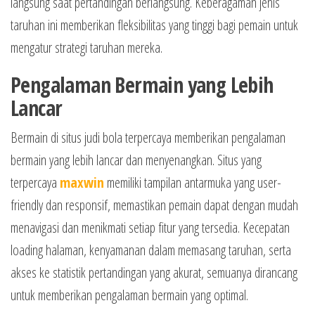
langsung saat pertandingan berlangsung. Keberagaman jenis
taruhan ini memberikan fleksibilitas yang tinggi bagi pemain untuk
mengatur strategi taruhan mereka.
Pengalaman Bermain yang Lebih
Lancar
Bermain di situs judi bola terpercaya memberikan pengalaman
bermain yang lebih lancar dan menyenangkan. Situs yang
terpercaya
maxwin
memiliki tampilan antarmuka yang user-
friendly dan responsif, memastikan pemain dapat dengan mudah
menavigasi dan menikmati setiap fitur yang tersedia. Kecepatan
loading halaman, kenyamanan dalam memasang taruhan, serta
akses ke statistik pertandingan yang akurat, semuanya dirancang
untuk memberikan pengalaman bermain yang optimal.