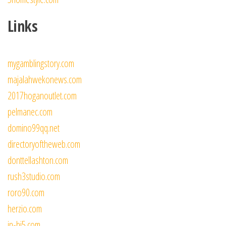
Links
mygamblingstory.com
majalahwekonews.com
2017hoganoutlet.com
pelmanec.com
domino99qq.net
directoryoftheweb.com
donttellashton.com
rush3studio.com
roro90.com
herzio.com
in-hi5.com