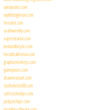
iamayudoc.com
mylittlebighead.com
freealot.com
asahiweekly.com
supercleanut.com
bedandbicycle.com
heraldcalifornia.com
graphicmonkeys.com
gamepixies.com
drawneastart.com
fasthokislot88.com
safecasinotips.com
jackpotchips.com
proelitesoftware.com