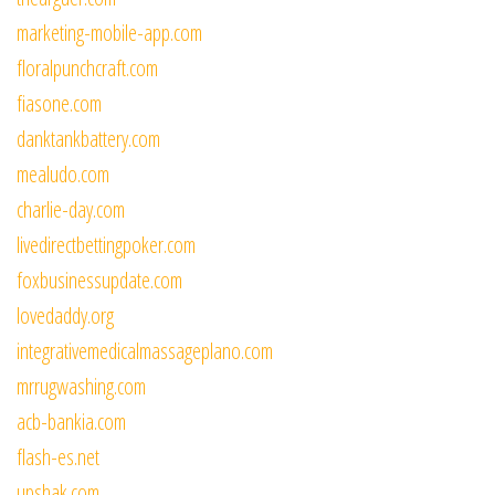
marketing-mobile-app.com
floralpunchcraft.com
fiasone.com
danktankbattery.com
mealudo.com
charlie-day.com
livedirectbettingpoker.com
foxbusinessupdate.com
lovedaddy.org
integrativemedicalmassageplano.com
mrrugwashing.com
acb-bankia.com
flash-es.net
upshak.com