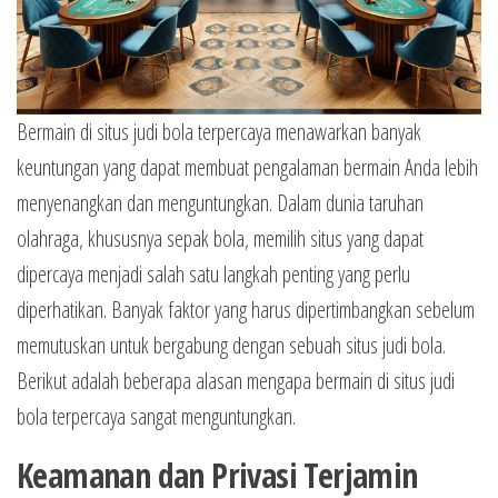
Murah
Bermain di situs judi bola terpercaya menawarkan banyak
keuntungan yang dapat membuat pengalaman bermain Anda lebih
menyenangkan dan menguntungkan. Dalam dunia taruhan
olahraga, khususnya sepak bola, memilih situs yang dapat
dipercaya menjadi salah satu langkah penting yang perlu
diperhatikan. Banyak faktor yang harus dipertimbangkan sebelum
memutuskan untuk bergabung dengan sebuah situs judi bola.
Berikut adalah beberapa alasan mengapa bermain di situs judi
bola terpercaya sangat menguntungkan.
Keamanan dan Privasi Terjamin