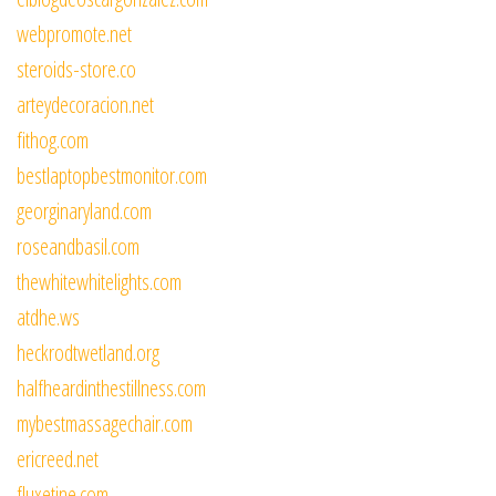
webpromote.net
steroids-store.co
arteydecoracion.net
fithog.com
bestlaptopbestmonitor.com
georginaryland.com
roseandbasil.com
thewhitewhitelights.com
atdhe.ws
heckrodtwetland.org
halfheardinthestillness.com
mybestmassagechair.com
ericreed.net
fluxetine.com