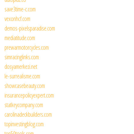
save3time-c.com
vexonhcf.com
demos-pixelsparadise.com
mediatitude.com
prewarmotorcycles.com
simracinglinks.com
dosyamerkezi.net
le-surrealisme.com
showcasebeauty.com
insurancepolicyexpert.com
statkeycompany.com
carolinadeckbuilders.com
topinvestingblog.com
top50tools.com