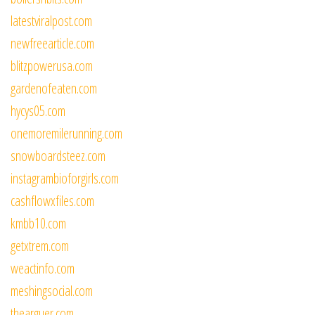
latestviralpost.com
newfreearticle.com
blitzpowerusa.com
gardenofeaten.com
hycys05.com
onemoremilerunning.com
snowboardsteez.com
instagrambioforgirls.com
cashflowxfiles.com
kmbb10.com
getxtrem.com
weactinfo.com
meshingsocial.com
thearguer.com