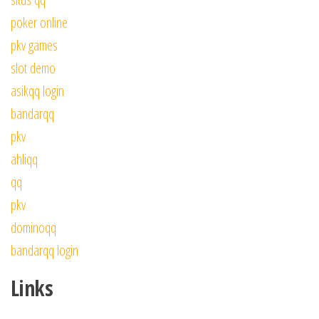
poker online
pkv games
slot demo
asikqq login
bandarqq
pkv
ahliqq
qq
pkv
dominoqq
bandarqq login
Links