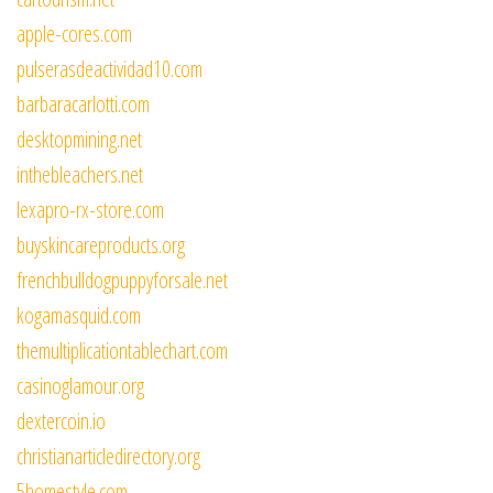
apple-cores.com
pulserasdeactividad10.com
barbaracarlotti.com
desktopmining.net
inthebleachers.net
lexapro-rx-store.com
buyskincareproducts.org
frenchbulldogpuppyforsale.net
kogamasquid.com
themultiplicationtablechart.com
casinoglamour.org
dextercoin.io
christianarticledirectory.org
5homestyle.com