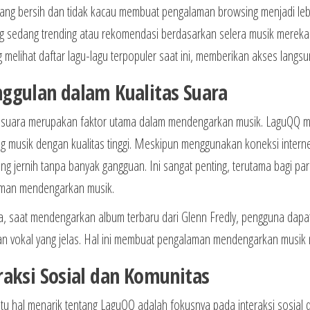
yang bersih dan tidak kacau membuat pengalaman browsing menjadi l
ng sedang trending atau rekomendasi berdasarkan selera musik mereka
 melihat daftar lagu-lagu terpopuler saat ini, memberikan akses langs
ggulan dalam Kualitas Suara
s suara merupakan faktor utama dalam mendengarkan musik. LaguQQ m
g musik dengan kualitas tinggi. Meskipun menggunakan koneksi intern
ng jernih tanpa banyak gangguan. Ini sangat penting, terutama bagi p
man mendengarkan musik.
, saat mendengarkan album terbaru dari Glenn Fredly, pengguna dapat
an vokal yang jelas. Hal ini membuat pengalaman mendengarkan musik 
raksi Sosial dan Komunitas
tu hal menarik tentang LaguQQ adalah fokusnya pada interaksi sosial 