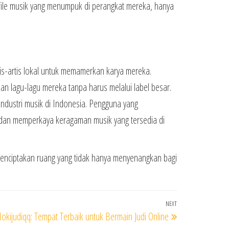
 file musik yang menumpuk di perangkat mereka, hanya
tis-artis lokal untuk memamerkan karya mereka.
 lagu-lagu mereka tanpa harus melalui label besar.
ndustri musik di Indonesia. Pengguna yang
dan memperkaya keragaman musik yang tersedia di
menciptakan ruang yang tidak hanya menyenangkan bagi
NEXT
Next
kijudiqq: Tempat Terbaik untuk Bermain Judi Online
Post