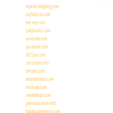
topinvestingblog.com
top50tools.com
the-rep.com
saltyfranks.com
annerani.com
jazzatude.com
0022pa.com
zeroshare.info
bilesinc.com
milaretreatnz.com
modaagi.com
smallvilleph.com
galiciasuroeste.info
batallasdeguerra.com