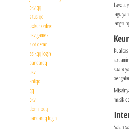
Layout 
pkv qq
lagu ya
situs qq
langsung
poker online
pkv games
Keun
slot demo
Kualita
asikqq login
streamin
bandarqq
suara ya
pkv
pengala
ahliqq
qq
Misalnya
pkv
musik d
dominoqq
Inte
bandarqq login
Salah sa