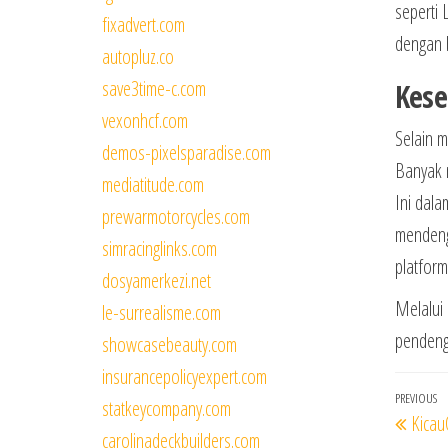
seperti 
fixadvert.com
dengan b
autopluz.co
save3time-c.com
Kese
vexonhcf.com
Selain m
demos-pixelsparadise.com
Banyak 
mediatitude.com
Ini dala
prewarmotorcycles.com
mendeng
simracinglinks.com
platform
dosyamerkezi.net
Melalui
le-surrealisme.com
pendenga
showcasebeauty.com
insurancepolicyexpert.com
Post
Previou
PREVIOUS
statkeycompany.com
Kicau
navi
Post
carolinadeckbuilders.com