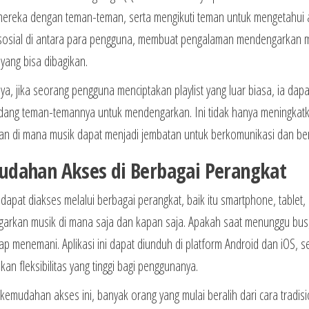
 mereka dengan teman-teman, serta mengikuti teman untuk mengetahui 
 sosial di antara para pengguna, membuat pengalaman mendengarkan musi
yang bisa dibagikan.
a, jika seorang pengguna menciptakan playlist yang luar biasa, ia da
ang teman-temannya untuk mendengarkan. Ini tidak hanya meningkatkan
an di mana musik dapat menjadi jembatan untuk berkomunikasi dan ber
dahan Akses di Berbagai Perangkat
apat diakses melalui berbagai perangkat, baik itu smartphone, tablet
arkan musik di mana saja dan kapan saja. Apakah saat menunggu bus, 
iap menemani. Aplikasi ini dapat diunduh di platform Android dan iOS, 
an fleksibilitas yang tinggi bagi penggunanya.
emudahan akses ini, banyak orang yang mulai beralih dari cara tradis