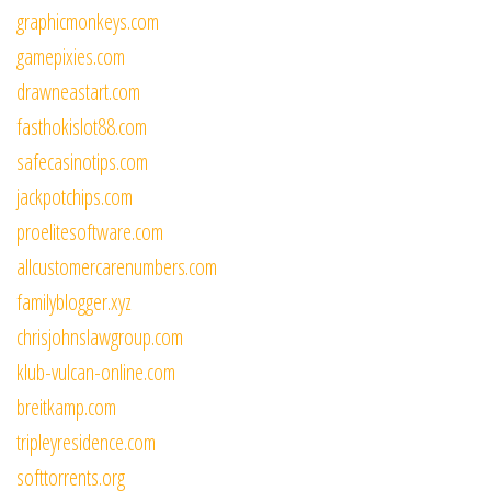
graphicmonkeys.com
gamepixies.com
drawneastart.com
fasthokislot88.com
safecasinotips.com
jackpotchips.com
proelitesoftware.com
allcustomercarenumbers.com
familyblogger.xyz
chrisjohnslawgroup.com
klub-vulcan-online.com
breitkamp.com
tripleyresidence.com
softtorrents.org