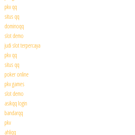
pkv qq
situs qq
dominoqq
slot demo
judi slot terpercaya
pkv qq
situs qq
poker online
pkv games
slot demo
asikqq login
bandarqq
pkv
ahliqq