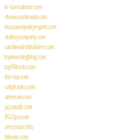
le-surrealisme.com
showcasebeauty.com
insurancepolicyexpert.com
statkeycompany.com
carolinadeckbuilders.com
topinvestingblog.com
top50tools.com
the-rep.com
saltyfranks.com
annerani.com
jazzatude.com
0022pa.com
zeroshare.info
bilesinc.com