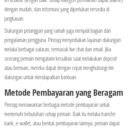
dengan mudah, dan informasi yang diperlukan tersedia di
jangkauan.
Dukungan pelanggan yang ramah juga menjadi bagian dari
pengalaman pengguna. Pinoqq menyediakan layanan dukungan
melalui berbagai saluran, termasuk live chat dan email. Jika
seorang pemain mengalami kesulitan saat melakukan deposit
atau bermain, mereka dapat dengan cepat menghubungi tim
dukungan untuk mendapatkan bantuan.
Metode Pembayaran yang Beragam
Pinoqq menawarkan berbagai metode pembayaran untuk
memenuhi kebutuhan setiap pemain. Baik itu melalui transfer
bank, e-wallet, atau bentuk pembayaran lainnya, pemain dapat