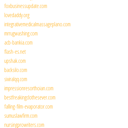
foxbusinessupdate.com
lovedaddy.org
integrativemedicalmassageplano.com
mrrugwashing.com
acb-bankia.com
flash-es.net
upshak.com
backsilo.com
siviralqq.com
impressionresorthoian.com
bestfreakingclothesever.com
falling-film-evaporator.com
sumuslawfirm.com
nursingprowriters.com