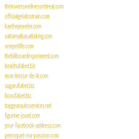
thetowerswellnessretreat.com
officialgelatostrain.com
kaethejeweler.com
sattamatkasattaking.com
onepetlife.com
thebillboardexperiment.com
beachufabet.biz
mon-tresse-de-lit.com
sugarufabet.biz
boxufabet.biz
topgearautoservices.net
figurine-jouet.com
your-facebook-address.com
perroquet-ma-passion.com