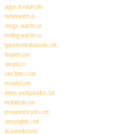
auguri-di-natale.info
michelewatch.us
omega--watches.us
breitling-watches.us
tgarnettcentrallautoads.com
fixadvert.com
autopluz.co
save3time-c.com
vexonhcf.com
demos-pixelsparadise.com
mediatitude.com
prewarmotorcycles.com
simracinglinks.com
dosyamerkezi.net