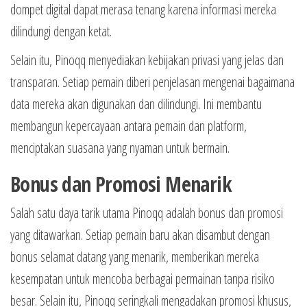
dompet digital dapat merasa tenang karena informasi mereka
dilindungi dengan ketat.
Selain itu, Pinoqq menyediakan kebijakan privasi yang jelas dan
transparan. Setiap pemain diberi penjelasan mengenai bagaimana
data mereka akan digunakan dan dilindungi. Ini membantu
membangun kepercayaan antara pemain dan platform,
menciptakan suasana yang nyaman untuk bermain.
Bonus dan Promosi Menarik
Salah satu daya tarik utama Pinoqq adalah bonus dan promosi
yang ditawarkan. Setiap pemain baru akan disambut dengan
bonus selamat datang yang menarik, memberikan mereka
kesempatan untuk mencoba berbagai permainan tanpa risiko
besar. Selain itu, Pinoqq seringkali mengadakan promosi khusus,