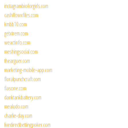
instagrambioforgirls.com
cashflowxfiles.com
kmbb10.com
getxtrem.com
weactinfo.com
meshingsocial.com
thearguer.com
marketing-mobile-app.com
floralpunchcraft.com
fiasone.com
danktankbattery.com
mealudo.com
charlie-day.com
livedirectbettingpoker.com