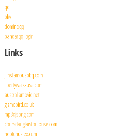
qq
pkv
dominoqq
bandarqq login
Links
jimsfamousbbq.com
libertywalk-usa.com
australiamovie.net
gizmobird.co.uk
mp3djsong.com
coursdanglaistoulouse.com
neptunuslex.com