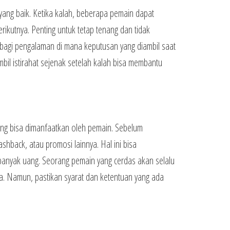
yang baik. Ketika kalah, beberapa pemain dapat
ikutnya. Penting untuk tetap tenang dan tidak
agi pengalaman di mana keputusan yang diambil saat
il istirahat sejenak setelah kalah bisa membantu
ang bisa dimanfaatkan oleh pemain. Sebelum
hback, atau promosi lainnya. Hal ini bisa
nyak uang. Seorang pemain yang cerdas akan selalu
. Namun, pastikan syarat dan ketentuan yang ada