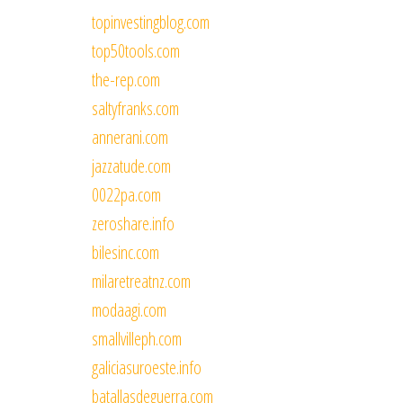
topinvestingblog.com
top50tools.com
the-rep.com
saltyfranks.com
annerani.com
jazzatude.com
0022pa.com
zeroshare.info
bilesinc.com
milaretreatnz.com
modaagi.com
smallvilleph.com
galiciasuroeste.info
batallasdeguerra.com