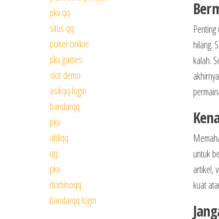
Berm
pkv qq
situs qq
Penting 
poker online
hilang. 
pkv games
kalah. 
slot demo
akhirnya
asikqq login
permaina
bandarqq
Kena
pkv
ahliqq
Memaham
qq
untuk be
pkv
artikel,
dominoqq
kuat at
bandarqq login
Jang