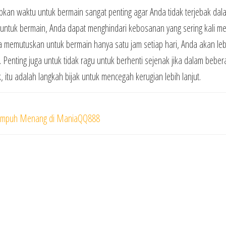
kan waktu untuk bermain sangat penting agar Anda tidak terjebak da
 untuk bermain, Anda dapat menghindari kebosanan yang sering kali m
a memutuskan untuk bermain hanya satu jam setiap hari, Anda akan le
. Penting juga untuk tidak ragu untuk berhenti sejenak jika dalam be
, itu adalah langkah bijak untuk mencegah kerugian lebih lanjut.
s
 Ampuh Menang di ManiaQQ888
gation