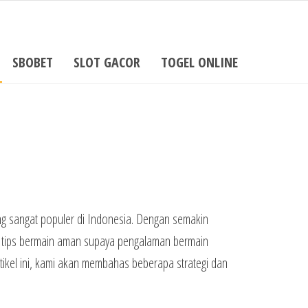
SBOBET
SLOT GACOR
TOGEL ONLINE
g sangat populer di Indonesia. Dengan semakin
i tips bermain aman supaya pengalaman bermain
rtikel ini, kami akan membahas beberapa strategi dan