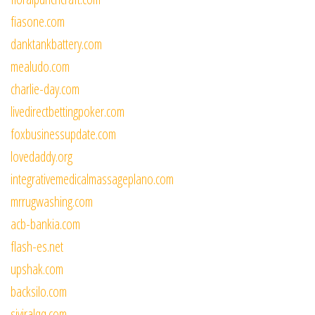
fiasone.com
danktankbattery.com
mealudo.com
charlie-day.com
livedirectbettingpoker.com
foxbusinessupdate.com
lovedaddy.org
integrativemedicalmassageplano.com
mrrugwashing.com
acb-bankia.com
flash-es.net
upshak.com
backsilo.com
siviralqq.com