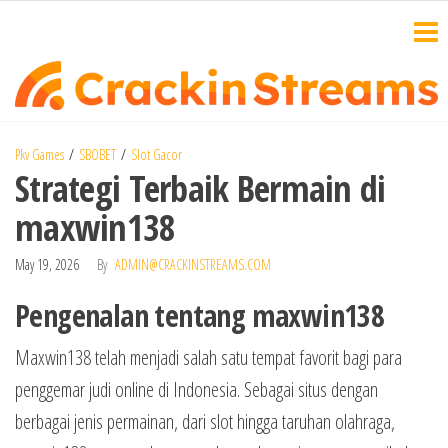
Skip
to
the
content
Situs
Latih
strategi
Judi
Pkv Games
SBOBET
Slot Gacor
Anda
Strategi Terbaik Bermain di
Online
dengan
slot demo
maxwin138
dengan
gratis dan
dapatkan
Slot
May 19, 2026
By
ADMIN@CRACKINSTREAMS.COM
Deposit
Demo
pulsa
Pengenalan tentang maxwin138
murah di
Gratis
situs judi
Maxwin138 telah menjadi salah satu tempat favorit bagi para
dan
online
terpercaya.
penggemar judi online di Indonesia. Sebagai situs dengan
Deposit
berbagai jenis permainan, dari slot hingga taruhan olahraga,
Pulsa