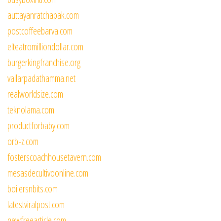
auttayanratchapak.com
postcoffeebarva.com
elteatromilliondollar.com
burgerkingfranchise.org
vallarpadathamma.net
realworldsize.com
teknolama.com
productforbaby.com
orb-z.com
fosterscoachhousetavern.com
mesasdecultivoonline.com
boilersnbits.com
latestviralpost.com
newfreearticle.com