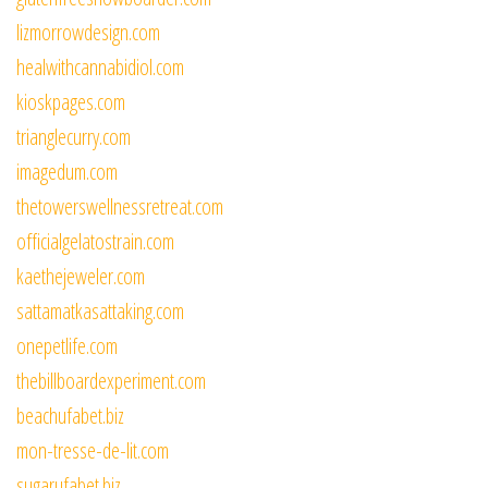
lizmorrowdesign.com
healwithcannabidiol.com
kioskpages.com
trianglecurry.com
imagedum.com
thetowerswellnessretreat.com
officialgelatostrain.com
kaethejeweler.com
sattamatkasattaking.com
onepetlife.com
thebillboardexperiment.com
beachufabet.biz
mon-tresse-de-lit.com
sugarufabet.biz