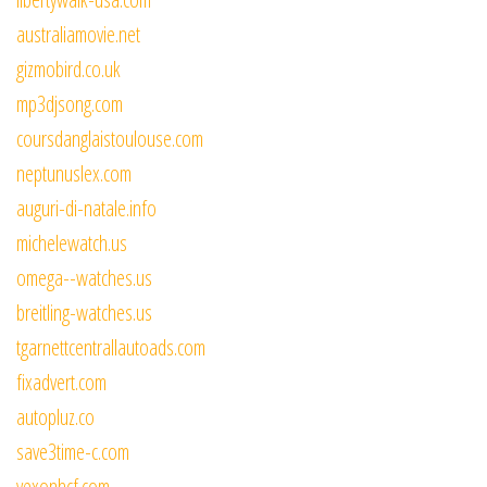
australiamovie.net
gizmobird.co.uk
mp3djsong.com
coursdanglaistoulouse.com
neptunuslex.com
auguri-di-natale.info
michelewatch.us
omega--watches.us
breitling-watches.us
tgarnettcentrallautoads.com
fixadvert.com
autopluz.co
save3time-c.com
vexonhcf.com