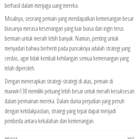
berhasil dalam menjaga uang mereka.
Misalnya, seorang pemain yang mendapatkan kemenangan besar
biasanya merasa kesenangan yang luar biasa dan ingin terus
bermain untuk meraih lebih banyak. Namun, penting untuk
menyadari bahwa berhenti pada puncaknya adalah strategi yang
cerdas, agar tidak kembali kehilangan semua kemenangan yang
telah diperoleh.
Dengan menerapkan strategi-strategi di atas, pemain di
maxwin138 memiliki peluang lebih besar untuk meraih kesuksesan
dalam permainan mereka. Dalam dunia perjudian yang penuh
dengan ketidakpastian, strategi yang tepat dapat menjadi
pembeda antara kekalahan dan kemenangan.
PREVIOUS
NEXT