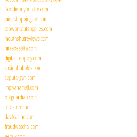
ifoodieonyoutube.com
mineshoppingcart.com
topworkoutsupplies.com
mouthshutreviews.com
hirzadesalta.com
digitallifeopoly.com
casinobubbles.com
seputargym.com
impiyanamall.com
optguardian.com
totostreet.net
davilcasino.com
fraudwatchai.com
aem-x.com