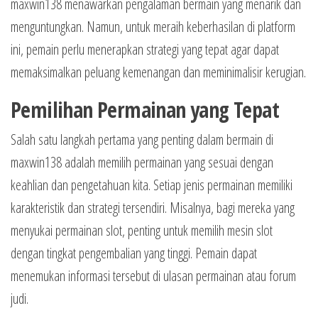
maxwin138 menawarkan pengalaman bermain yang menarik dan
Murah
menguntungkan. Namun, untuk meraih keberhasilan di platform
ini, pemain perlu menerapkan strategi yang tepat agar dapat
memaksimalkan peluang kemenangan dan meminimalisir kerugian.
Pemilihan Permainan yang Tepat
Salah satu langkah pertama yang penting dalam bermain di
maxwin138 adalah memilih permainan yang sesuai dengan
keahlian dan pengetahuan kita. Setiap jenis permainan memiliki
karakteristik dan strategi tersendiri. Misalnya, bagi mereka yang
menyukai permainan slot, penting untuk memilih mesin slot
dengan tingkat pengembalian yang tinggi. Pemain dapat
menemukan informasi tersebut di ulasan permainan atau forum
judi.