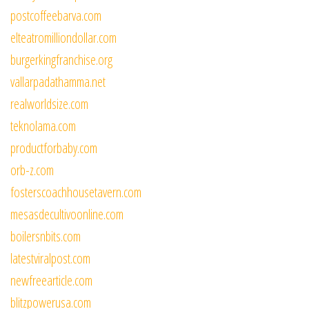
postcoffeebarva.com
elteatromilliondollar.com
burgerkingfranchise.org
vallarpadathamma.net
realworldsize.com
teknolama.com
productforbaby.com
orb-z.com
fosterscoachhousetavern.com
mesasdecultivoonline.com
boilersnbits.com
latestviralpost.com
newfreearticle.com
blitzpowerusa.com