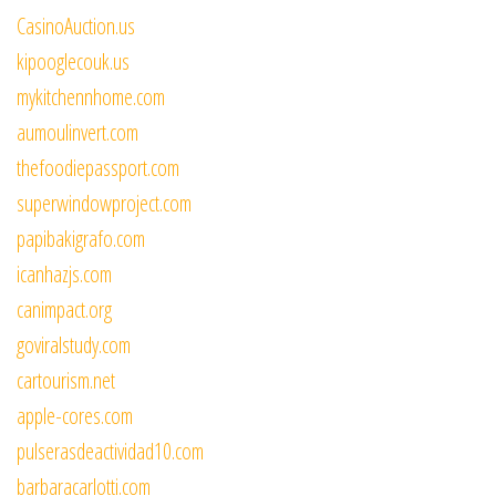
CasinoAuction.us
kipooglecouk.us
mykitchennhome.com
aumoulinvert.com
thefoodiepassport.com
superwindowproject.com
papibakigrafo.com
icanhazjs.com
canimpact.org
goviralstudy.com
cartourism.net
apple-cores.com
pulserasdeactividad10.com
barbaracarlotti.com