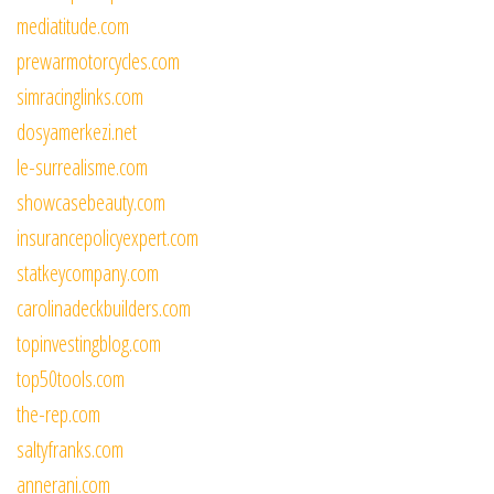
mediatitude.com
prewarmotorcycles.com
simracinglinks.com
dosyamerkezi.net
le-surrealisme.com
showcasebeauty.com
insurancepolicyexpert.com
statkeycompany.com
carolinadeckbuilders.com
topinvestingblog.com
top50tools.com
the-rep.com
saltyfranks.com
annerani.com