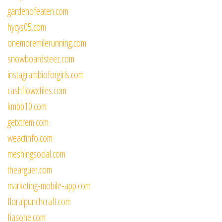
gardenofeaten.com
hycys05.com
onemoremilerunning.com
snowboardsteez.com
instagrambioforgirls.com
cashflowxfiles.com
kmbb10.com
getxtrem.com
weactinfo.com
meshingsocial.com
thearguer.com
marketing-mobile-app.com
floralpunchcraft.com
fiasone.com