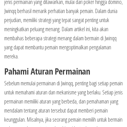
jenis permainan yang ditawarkan, mulai dari poker hingga domino,
Murah
Jwinqq berhasil menarik perhatian banyak pemain. Dalam dunia
perjudian, memiliki strategi yang tepat sangat penting untuk
meningkatkan peluang menang. Dalam artikel ini, kita akan
membahas beberapa strategi menang dalam bermain di Jwinqq
yang dapat membantu pemain mengoptimalkan pengalaman
mereka.
Pahami Aturan Permainan
Sebelum memulai permainan di Jwinqq, penting bagi setiap pemain
untuk memahami aturan dan mekanisme yang berlaku. Setiap jenis
permainan memiliki aturan yang berbeda, dan pemahaman yang
mendalam tentang aturan tersebut dapat memberi pemain
keunggulan. Misalnya, jika seorang pemain memilih untuk bermain