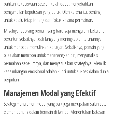
bahkan kekecewaan setelah kalah dapat menyebabkan
pengambilan keputusan yang buruk. Oleh karena itu, penting
untuk selalu tetap tenang dan fokus selama permainan.
Misalnya, seorang pemain yang baru saja mengalami kekalahan
beruntun sebaiknya tidak langsung meningkatkan taruhannya
untuk mencoba memulihkan kerugian. Sebaliknya, pemain yang
bijak akan mencoba untuk menenangkan diri, menganalisis
permainan sebelumnya, dan menyesuaikan strateginya. Memiliki
keseimbangan emosional adalah kunci untuk sukses dalam dunia
perjudian.
Manajemen Modal yang Efektif
Strategi manajemen modal yang baik juga merupakan salah satu
elemen penting dalam bermain di Jwinqq. Menentukan batasan