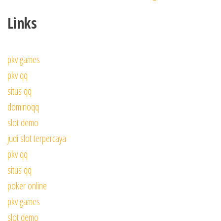
Links
pkv games
pkv qq
situs qq
dominoqq
slot demo
judi slot terpercaya
pkv qq
situs qq
poker online
pkv games
slot demo