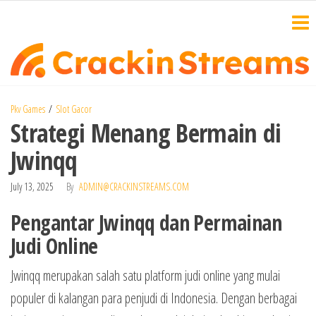
Skip
to
the
content
Situs
Latih
strategi
Judi
Pkv Games
Slot Gacor
Anda
Strategi Menang Bermain di
Online
dengan
slot demo
Jwinqq
dengan
gratis dan
dapatkan
Slot
July 13, 2025
By
ADMIN@CRACKINSTREAMS.COM
Deposit
Demo
pulsa
Pengantar Jwinqq dan Permainan
murah di
Gratis
Judi Online
situs judi
dan
online
terpercaya.
Jwinqq merupakan salah satu platform judi online yang mulai
Deposit
populer di kalangan para penjudi di Indonesia. Dengan berbagai
Pulsa