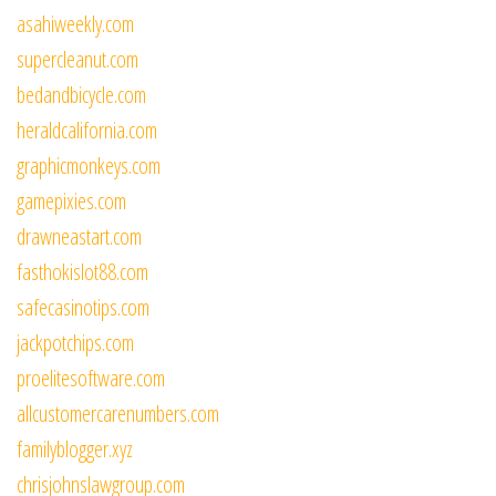
asahiweekly.com
supercleanut.com
bedandbicycle.com
heraldcalifornia.com
graphicmonkeys.com
gamepixies.com
drawneastart.com
fasthokislot88.com
safecasinotips.com
jackpotchips.com
proelitesoftware.com
allcustomercarenumbers.com
familyblogger.xyz
chrisjohnslawgroup.com