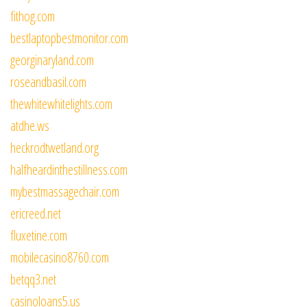
fithog.com
bestlaptopbestmonitor.com
georginaryland.com
roseandbasil.com
thewhitewhitelights.com
atdhe.ws
heckrodtwetland.org
halfheardinthestillness.com
mybestmassagechair.com
ericreed.net
fluxetine.com
mobilecasino8760.com
betqq3.net
casinoloans5.us