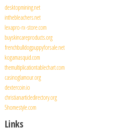
desktopmining.net
inthebleachers.net
lexapro-rx-store.com
buyskincareproducts.org
frenchbulldogpuppyforsale.net
kogamasquid.com
themultiplicationtablechart.com
casinoglamour.org
dextercoin.io
christianarticledirectory.org
5homestyle.com
Links