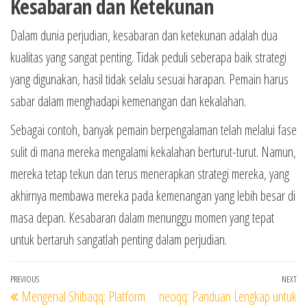
Kesabaran dan Ketekunan
Dalam dunia perjudian, kesabaran dan ketekunan adalah dua
kualitas yang sangat penting. Tidak peduli seberapa baik strategi
yang digunakan, hasil tidak selalu sesuai harapan. Pemain harus
sabar dalam menghadapi kemenangan dan kekalahan.
Sebagai contoh, banyak pemain berpengalaman telah melalui fase
sulit di mana mereka mengalami kekalahan berturut-turut. Namun,
mereka tetap tekun dan terus menerapkan strategi mereka, yang
akhirnya membawa mereka pada kemenangan yang lebih besar di
masa depan. Kesabaran dalam menunggu momen yang tepat
untuk bertaruh sangatlah penting dalam perjudian.
Post
Previous
PREVIOUS
NEXT
Ne
Mengenal Shibaqq: Platform
neoqq: Panduan Lengkap untuk
navigation
Post
Po