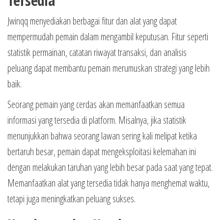
Tersedia
Jwinqq menyediakan berbagai fitur dan alat yang dapat
mempermudah pemain dalam mengambil keputusan. Fitur seperti
statistik permainan, catatan riwayat transaksi, dan analisis
peluang dapat membantu pemain merumuskan strategi yang lebih
baik.
Seorang pemain yang cerdas akan memanfaatkan semua
informasi yang tersedia di platform. Misalnya, jika statistik
menunjukkan bahwa seorang lawan sering kali melipat ketika
bertaruh besar, pemain dapat mengeksploitasi kelemahan ini
dengan melakukan taruhan yang lebih besar pada saat yang tepat.
Memanfaatkan alat yang tersedia tidak hanya menghemat waktu,
tetapi juga meningkatkan peluang sukses.