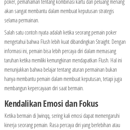
poker, pemahaman tentang kombinasi kartu dan peluang menang
akan sangat membantu dalam membuat keputusan strategis
selama permainan.
Salah satu contoh nyata adalah ketika seorang pemain poker
mengetahui bahwa Flush lebih kuat dibandingkan Straight. Dengan
informasi ini, pemain bisa lebih percaya diri dalam memasang
taruhan ketika memiliki kemungkinan mendapatkan Flush. Hal ini
menunjukkan bahwa belajar tentang aturan permainan bukan
hanya membantu pemain dalam membuat keputusan, tetapi juga
membangun kepercayaan diri saat bermain.
Kendalikan Emosi dan Fokus
Ketika bermain di Jwinqq, sering kali emosi dapat memengaruhi
kinerja seorang pemain. Rasa percaya diri yang berlebihan atau