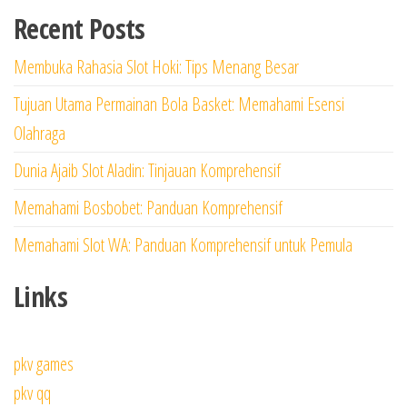
Recent Posts
Membuka Rahasia Slot Hoki: Tips Menang Besar
Tujuan Utama Permainan Bola Basket: Memahami Esensi
Olahraga
Dunia Ajaib Slot Aladin: Tinjauan Komprehensif
Memahami Bosbobet: Panduan Komprehensif
Memahami Slot WA: Panduan Komprehensif untuk Pemula
Links
pkv games
pkv qq