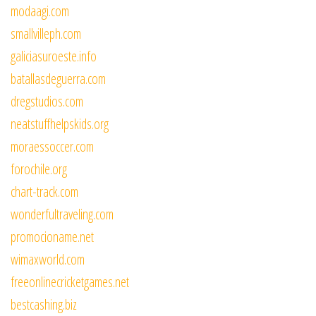
modaagi.com
smallvilleph.com
galiciasuroeste.info
batallasdeguerra.com
dregstudios.com
neatstuffhelpskids.org
moraessoccer.com
forochile.org
chart-track.com
wonderfultraveling.com
promocioname.net
wimaxworld.com
freeonlinecricketgames.net
bestcashing.biz