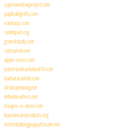
superwindowproject.com
papibakigrafo.com
icanhazjs.com
canimpact.org
goviralstudy.com
cartourism.net
apple-cores.com
pulserasdeactividad10.com
barbaracarlotti.com
desktopmining.net
inthebleachers.net
lexapro-rx-store.com
buyskincareproducts.org
frenchbulldogpuppyforsale.net