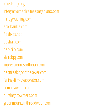
lovedaddy.org
integrativemedicalmassageplano.com
mrrugwashing.com
acb-bankia.com
flash-es.net
upshak.com
backsilo.com
siviralqq.com
impressionresorthoian.com
bestfreakingclothesever.com
falling-film-evaporator.com
sumuslawfirm.com
nursingprowriters.com
greenmountainthreadwear.com