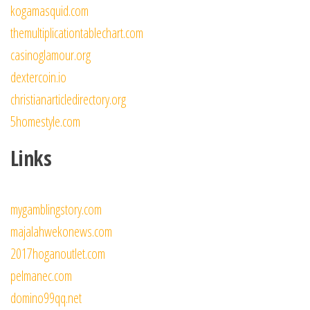
kogamasquid.com
themultiplicationtablechart.com
casinoglamour.org
dextercoin.io
christianarticledirectory.org
5homestyle.com
Links
mygamblingstory.com
majalahwekonews.com
2017hoganoutlet.com
pelmanec.com
domino99qq.net