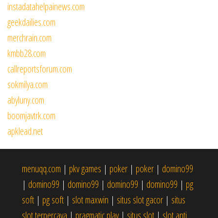
instadatahelpainews.com
geekdailies.com
merchrain.com
kmbb28.com
callreportsforum.com
sokmilya.com
abyluny.com
boomjavtrk.com
apklead.net
menuqq.com
|
pkv games
|
poker
|
poker
|
domino99
|
domino99
|
domino99
|
domino99
|
domino99
|
pg
soft
|
pg soft
|
slot maxwin
|
situs slot gacor
|
situs
slot terpercaya
|
pragmatic play
|
situs slot
|
slot anti