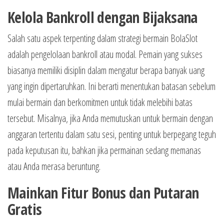
Kelola Bankroll dengan Bijaksana
Salah satu aspek terpenting dalam strategi bermain BolaSlot
adalah pengelolaan bankroll atau modal. Pemain yang sukses
biasanya memiliki disiplin dalam mengatur berapa banyak uang
yang ingin dipertaruhkan. Ini berarti menentukan batasan sebelum
mulai bermain dan berkomitmen untuk tidak melebihi batas
tersebut. Misalnya, jika Anda memutuskan untuk bermain dengan
anggaran tertentu dalam satu sesi, penting untuk berpegang teguh
pada keputusan itu, bahkan jika permainan sedang memanas
atau Anda merasa beruntung.
Mainkan Fitur Bonus dan Putaran
Gratis