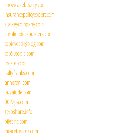
showcasebeauty.com
insurancepolicyexpert.com
statkeycompany.com
carolinadeckbuilders.com
topinvestingblog.com
top50tools.com
the-rep.com
saltyfranks.com
annerani.com
jazzatude.com
0022pa.com
zeroshare.info
bilesinc.com
milaretreatnz.com