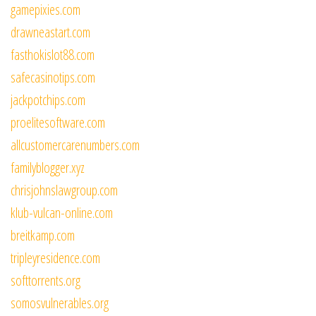
gamepixies.com
drawneastart.com
fasthokislot88.com
safecasinotips.com
jackpotchips.com
proelitesoftware.com
allcustomercarenumbers.com
familyblogger.xyz
chrisjohnslawgroup.com
klub-vulcan-online.com
breitkamp.com
tripleyresidence.com
softtorrents.org
somosvulnerables.org