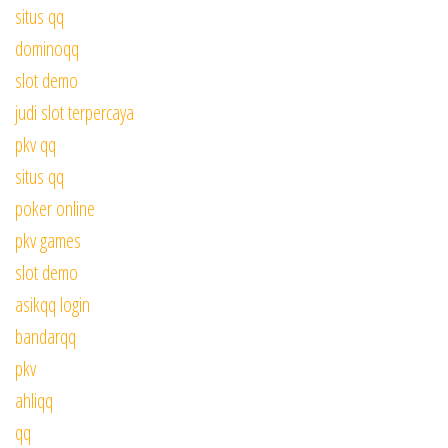
situs qq
dominoqq
slot demo
judi slot terpercaya
pkv qq
situs qq
poker online
pkv games
slot demo
asikqq login
bandarqq
pkv
ahliqq
qq