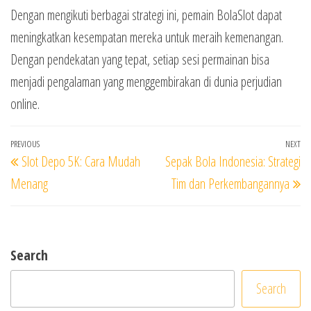
Dengan mengikuti berbagai strategi ini, pemain BolaSlot dapat
meningkatkan kesempatan mereka untuk meraih kemenangan.
Dengan pendekatan yang tepat, setiap sesi permainan bisa
menjadi pengalaman yang menggembirakan di dunia perjudian
online.
Post
Previous
PREVIOUS
NEXT
Ne
Slot Depo 5K: Cara Mudah
Sepak Bola Indonesia: Strategi
navigation
Post
Po
Menang
Tim dan Perkembangannya
Search
Search