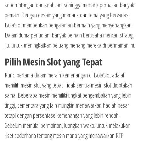
Murah
keberuntungan dan keahlian, sehingga menarik perhatian banyak
pemain. Dengan desain yang menarik dan tema yang bervariasi,
BolaSlot memberikan pengalaman bermain yang menyenangkan.
Dalam dunia perjudian, banyak pemain berusaha mencari strategi
jitu untuk meningkatkan peluang menang mereka di permainan ini.
Pilih Mesin Slot yang Tepat
Kunci pertama dalam meraih kemenangan di BolaSlot adalah
memilih mesin slot yang tepat. Tidak semua mesin slot diciptakan
sama. Beberapa mesin memiliki tingkat pengembalian yang lebih
tinggi, sementara yang lain mungkin menawarkan hadiah besar
tetapi dengan persentase kemenangan yang lebih rendah.
Sebelum memulai permainan, luangkan waktu untuk melakukan
riset sederhana tentang mesin mana yang menawarkan RTP