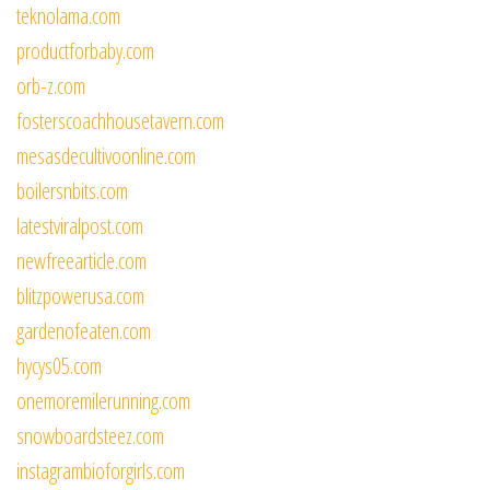
teknolama.com
productforbaby.com
orb-z.com
fosterscoachhousetavern.com
mesasdecultivoonline.com
boilersnbits.com
latestviralpost.com
newfreearticle.com
blitzpowerusa.com
gardenofeaten.com
hycys05.com
onemoremilerunning.com
snowboardsteez.com
instagrambioforgirls.com