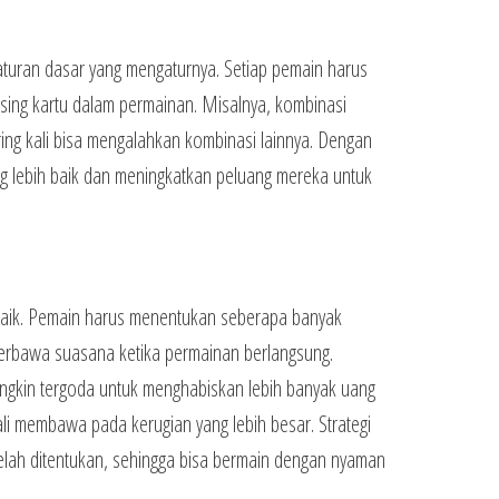
aturan dasar yang mengaturnya. Setiap pemain harus
sing kartu dalam permainan. Misalnya, kombinasi
 sering kali bisa mengalahkan kombinasi lainnya. Dengan
g lebih baik dan meningkatkan peluang mereka untuk
baik. Pemain harus menentukan seberapa banyak
terbawa suasana ketika permainan berlangsung.
ungkin tergoda untuk menghabiskan lebih banyak uang
i membawa pada kerugian yang lebih besar. Strategi
elah ditentukan, sehingga bisa bermain dengan nyaman