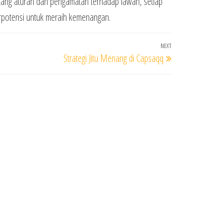
tang aturan dan pengamatan terhadap lawan, setiap
rpotensi untuk meraih kemenangan.
NEXT
Next
Strategi Jitu Menang di Capsaqq
Post