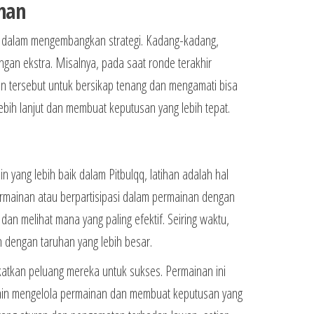
nan
i dalam mengembangkan strategi. Kadang-kadang,
gan ekstra. Misalnya, pada saat ronde terakhir
 tersebut untuk bersikap tenang dan mengamati bisa
bih lanjut dan membuat keputusan yang lebih tepat.
 yang lebih baik dalam Pitbulqq, latihan adalah hal
ermainan atau berpartisipasi dalam permainan dengan
an melihat mana yang paling efektif. Seiring waktu,
 dengan taruhan yang lebih besar.
katkan peluang mereka untuk sukses. Permainan ini
main mengelola permainan dan membuat keputusan yang