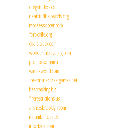
dregstudios.com
neatstuffhelpskids.org
moraessoccer.com
forochile.org
chart-track.com
wonderfultraveling.com
promocioname.net
wimaxworld.com
freeonlinecricketgames.net
bestcashing.biz
firerestrictions.us
archiesbrooklyn.com
muambeiros.net
infozblog.com