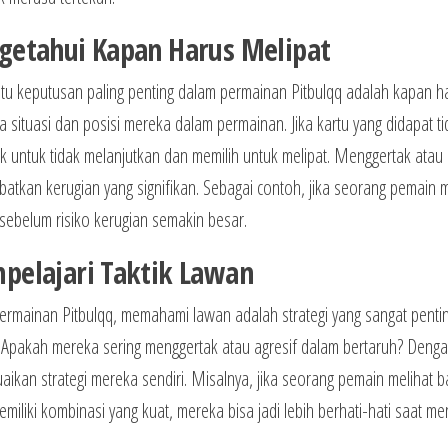
etahui Kapan Harus Melipat
tu keputusan paling penting dalam permainan Pitbulqq adalah kapan h
situasi dan posisi mereka dalam permainan. Jika kartu yang didapat 
ik untuk tidak melanjutkan dan memilih untuk melipat. Menggertak ata
atkan kerugian yang signifikan. Sebagai contoh, jika seorang pemain m
ebelum risiko kerugian semakin besar.
elajari Taktik Lawan
ermainan Pitbulqq, memahami lawan adalah strategi yang sangat penti
 Apakah mereka sering menggertak atau agresif dalam bertaruh? Deng
ikan strategi mereka sendiri. Misalnya, jika seorang pemain melihat 
emiliki kombinasi yang kuat, mereka bisa jadi lebih berhati-hati saat m