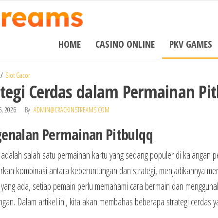
Situs
Latih
strategi
Judi
Anda
Online
dengan
HOME
CASINO ONLINE
PKV GAMES
slot demo
dengan
gratis dan
dapatkan
Slot
Slot Gacor
Deposit
ategi Cerdas dalam Permainan Pi
Demo
pulsa
murah di
Gratis
6, 2026
By
ADMIN@CRACKINSTREAMS.COM
situs judi
dan
online
enalan Permainan Pitbulqq
terpercaya.
Deposit
 adalah salah satu permainan kartu yang sedang populer di kalangan pe
Pulsa
kan kombinasi antara keberuntungan dan strategi, menjadikannya men
Murah
 yang ada, setiap pemain perlu memahami cara bermain dan menggunaka
an. Dalam artikel ini, kita akan membahas beberapa strategi cerdas 