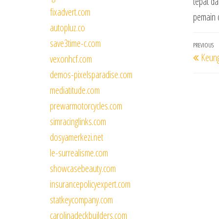
tepat d
fixadvert.com
pemain 
autopluz.co
save3time-c.com
Post
Previou
PREVIOUS
Keung
vexonhcf.com
navi
Post
demos-pixelsparadise.com
mediatitude.com
prewarmotorcycles.com
simracinglinks.com
dosyamerkezi.net
le-surrealisme.com
showcasebeauty.com
insurancepolicyexpert.com
statkeycompany.com
carolinadeckbuilders.com