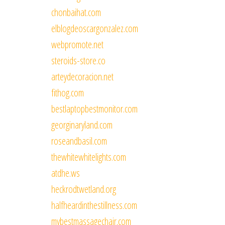
chonbaihat.com
elblogdeoscargonzalez.com
webpromote.net
steroids-store.co
arteydecoracion.net
fithog.com
bestlaptopbestmonitor.com
georginaryland.com
roseandbasil.com
thewhitewhitelights.com
atdhe.ws
heckrodtwetland.org
halfheardinthestillness.com
mybestmassagechair.com