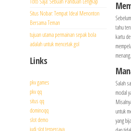
Toto Saja: Sebuah Panduan Lengkap
Mem
Situs Nobar: Tempat Ideal Menonton
Sebelum
Bersama Teman
tahu ten
tujuan utama permainan sepak bola
kartu de
adalah untuk mencetak gol
mempelaj
menang.
Links
Mana
pkv games
Salah s
pkv qq
modal ya
situs qq
Misalny
dominoqq
untuk me
slot demo
yang bi
judi slot terpercaya
dan tida