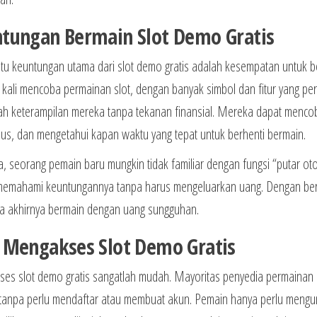
tungan Bermain Slot Demo Gratis
tu keuntungan utama dari slot demo gratis adalah kesempatan untuk ber
 kali mencoba permainan slot, dengan banyak simbol dan fitur yang p
h keterampilan mereka tanpa tekanan finansial. Mereka dapat mencob
nus, dan mengetahui kapan waktu yang tepat untuk berhenti bermain.
, seorang pemain baru mungkin tidak familiar dengan fungsi “putar ot
 memahami keuntungannya tanpa harus mengeluarkan uang. Dengan berla
ika akhirnya bermain dengan uang sungguhan.
 Mengakses Slot Demo Gratis
es slot demo gratis sangatlah mudah. Mayoritas penyedia permainan 
tanpa perlu mendaftar atau membuat akun. Pemain hanya perlu mengun