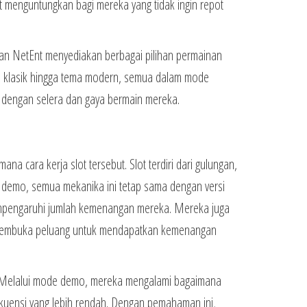
t menguntungkan bagi mereka yang tidak ingin repot
 dan NetEnt menyediakan berbagai pilihan permainan
ema klasik hingga tema modern, semua dalam mode
 dengan selera dan gaya bermain mereka.
a cara kerja slot tersebut. Slot terdiri dari gulungan,
i demo, semua mekanika ini tetap sama dengan versi
mpengaruhi jumlah kemenangan mereka. Mereka juga
pat membuka peluang untuk mendapatkan kemenangan
. Melalui mode demo, mereka mengalami bagaimana
rekuensi yang lebih rendah. Dengan pemahaman ini,