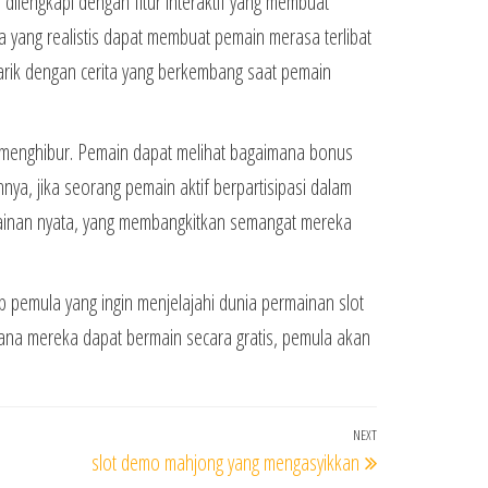
dilengkapi dengan fitur interaktif yang membuat
a yang realistis dapat membuat pemain merasa terlibat
arik dengan cerita yang berkembang saat pemain
 menghibur. Pemain dapat melihat bagaimana bonus
a, jika seorang pemain aktif berpartisipasi dalam
ainan nyata, yang membangkitkan semangat mereka
p pemula yang ingin menjelajahi dunia permainan slot
mana mereka dapat bermain secara gratis, pemula akan
NEXT
Next
slot demo mahjong yang mengasyikkan
Post