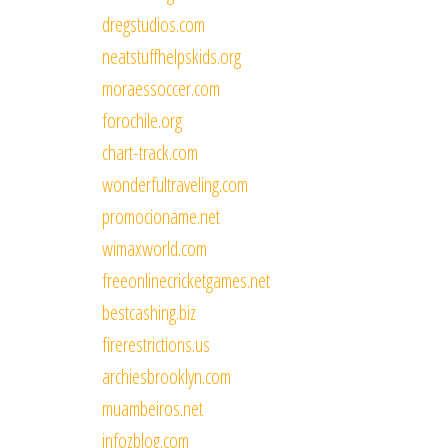
dregstudios.com
neatstuffhelpskids.org
moraessoccer.com
forochile.org
chart-track.com
wonderfultraveling.com
promocioname.net
wimaxworld.com
freeonlinecricketgames.net
bestcashing.biz
firerestrictions.us
archiesbrooklyn.com
muambeiros.net
infozblog.com