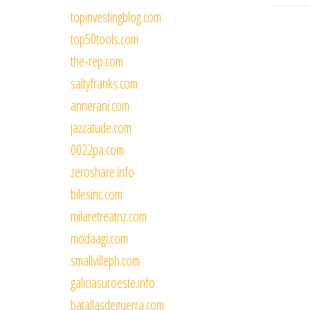
topinvestingblog.com
top50tools.com
the-rep.com
saltyfranks.com
annerani.com
jazzatude.com
0022pa.com
zeroshare.info
bilesinc.com
milaretreatnz.com
modaagi.com
smallvilleph.com
galiciasuroeste.info
batallasdeguerra.com