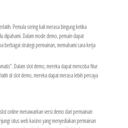
latih. Pemula sering kali merasa bingung ketika
erlu dipahami. Dalam mode demo, pemain dapat
a berbagai strategi permainan, memahami cara kerja
omatis”. Dalam slot demo, mereka dapat mencoba fitur
tih di slot demo, mereka dapat merasa lebih percaya
slot online menawarkan versi demo dari permainan
jungi situs web kasino yang menyediakan permainan