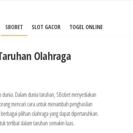
SBOBET
SLOT GACOR
TOGEL ONLINE
Taruhan Olahraga
ruh dunia. Dalam dunia taruhan, SBobet menyediakan
ak orang mencari cara untuk menambah penghasilan
erbagai pilihan olahraga yang dapat dipertaruhkan.
uk terlibat dalam taruhan semakin luas.