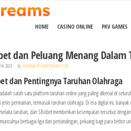
Situs
Latih
strategi
Judi
Anda
Online
dengan
HOME
CASINO ONLINE
PKV GAMES
slot demo
dengan
gratis dan
dapatkan
Slot
Deposit
bet dan Peluang Menang Dalam 
Demo
pulsa
murah di
Gratis
14, 2025
By
ADMIN@CRACKINSTREAMS.COM
situs judi
dan
online
et dan Pentingnya Taruhan Olahraga
terpercaya.
Deposit
dalah salah satu platform taruhan online yang paling dikenal di selu
Pulsa
 jenis permainan, termasuk taruhan olahraga. Di era digital ini, bany
Murah
melalui taruhan, dan SBobet memberikan kesempatan tersebut dengan b
unculnya berbagai liga dan pertandingan, peluang bagi para bettor unt