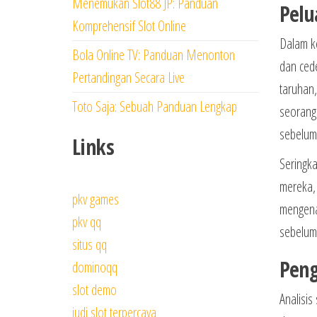
Menemukan Slot88 JP: Panduan
Pelu
Komprehensif Slot Online
Dalam ko
Bola Online TV: Panduan Menonton
dan ced
Pertandingan Secara Live
taruhan,
Toto Saja: Sebuah Panduan Lengkap
seorang
sebelumn
Links
Seringka
mereka, 
pkv games
mengenai
pkv qq
sebelum 
situs qq
Peng
dominoqq
slot demo
Analisis
judi slot terpercaya