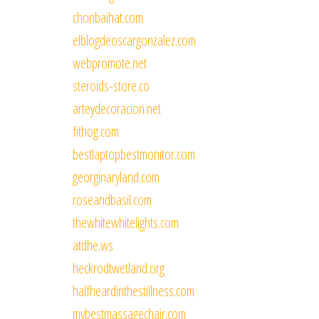
chonbaihat.com
elblogdeoscargonzalez.com
webpromote.net
steroids-store.co
arteydecoracion.net
fithog.com
bestlaptopbestmonitor.com
georginaryland.com
roseandbasil.com
thewhitewhitelights.com
atdhe.ws
heckrodtwetland.org
halfheardinthestillness.com
mybestmassagechair.com