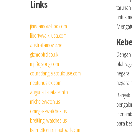
Links
taruhan 
untuk me
jimsfamousbbq.com
Mengatu
libertywalk-usa.com
Kebe
australiamovie.net
gizmobird.co.uk
Dengan h
mp3djsong.com
olahraga
coursdanglaistoulouse.com
negara, 
neptunuslex.com
negara m
auguri-di-natale.info
Banyak 
michelewatch.us
pengala
omega--watches.us
menamba
breitling-watches.us
para bet
tgarnettcentrallautoads.com