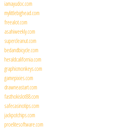
iamayudoc.com
mylittlebighead.com
freealot.com
asahiweekly.com
supercleanut.com
bedandbicycle.com
heraldcalifornia.com
graphicmonkeys.com
gamepixies.com
drawneastart.com
fasthokislot88.com
safecasinotips.com
jackpotchips.com
proelitesoftware.com