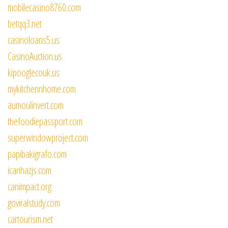
mobilecasino8760.com
betqq3.net
casinoloans5.us
CasinoAuction.us
kipooglecouk.us
mykitchennhome.com
aumoulinvert.com
thefoodiepassport.com
superwindowproject.com
papibakigrafo.com
icanhazjs.com
canimpact.org
goviralstudy.com
cartourism.net