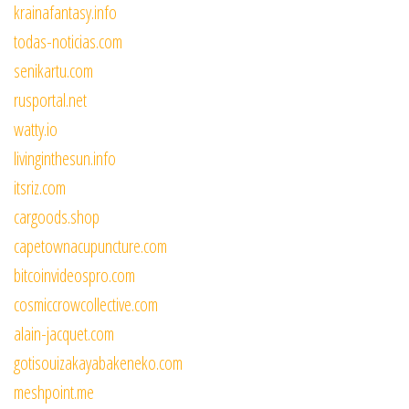
krainafantasy.info
todas-noticias.com
senikartu.com
rusportal.net
watty.io
livinginthesun.info
itsriz.com
cargoods.shop
capetownacupuncture.com
bitcoinvideospro.com
cosmiccrowcollective.com
alain-jacquet.com
gotisouizakayabakeneko.com
meshpoint.me