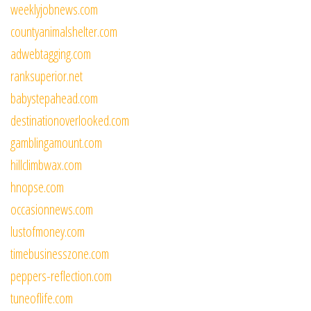
weeklyjobnews.com
countyanimalshelter.com
adwebtagging.com
ranksuperior.net
babystepahead.com
destinationoverlooked.com
gamblingamount.com
hillclimbwax.com
hnopse.com
occasionnews.com
lustofmoney.com
timebusinesszone.com
peppers-reflection.com
tuneoflife.com