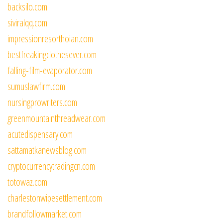
backsilo.com
siviralqq.com
impressionresorthoian.com
bestfreakingclothesever.com
falling-film-evaporator.com
sumuslawfirm.com
nursingprowriters.com
greenmountainthreadwear.com
acutedispensary.com
sattamatkanewsblog.com
cryptocurrencytradingcn.com
totowaz.com
charlestonwipesettlement.com
brandfollowmarket.com