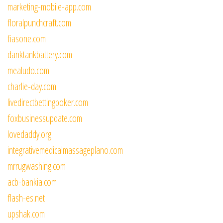
marketing-mobile-app.com
floralpunchcraft.com
fiasone.com
danktankbattery.com
mealudo.com
charlie-day.com
livedirectbettingpoker.com
foxbusinessupdate.com
lovedaddy.org
integrativemedicalmassageplano.com
mrrugwashing.com
acb-bankia.com
flash-es.net
upshak.com