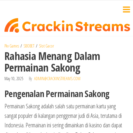
Skip
to
the
content
Situs
Latih
strategi
Judi
Pkv Games
SBOBET
Slot Gacor
Anda
Rahasia Menang Dalam
Online
dengan
slot demo
Permainan Sakong
dengan
gratis dan
dapatkan
Slot
May 10, 2025
By
ADMIN@CRACKINSTREAMS.COM
Deposit
Demo
pulsa
Pengenalan Permainan Sakong
murah di
Gratis
situs judi
Permainan Sakong adalah salah satu permainan kartu yang
dan
online
terpercaya.
sangat populer di kalangan penggemar judi di Asia, terutama di
Deposit
Indonesia. Permainan ini sering dimainkan di kasino dan dapat
Pulsa