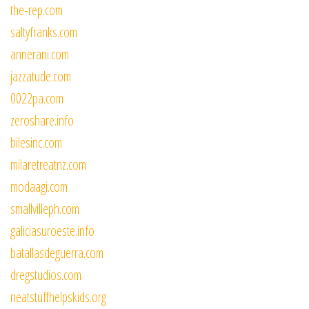
the-rep.com
saltyfranks.com
annerani.com
jazzatude.com
0022pa.com
zeroshare.info
bilesinc.com
milaretreatnz.com
modaagi.com
smallvilleph.com
galiciasuroeste.info
batallasdeguerra.com
dregstudios.com
neatstuffhelpskids.org