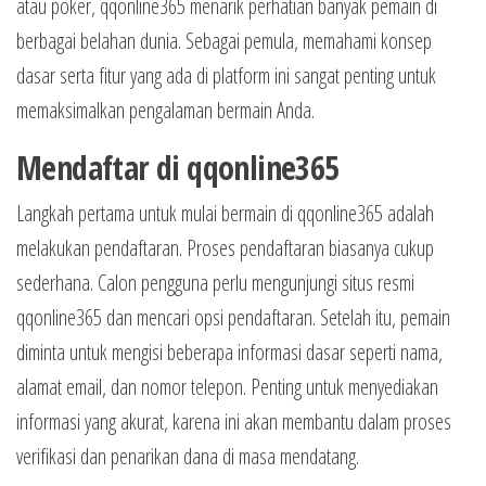
atau poker, qqonline365 menarik perhatian banyak pemain di
Murah
berbagai belahan dunia. Sebagai pemula, memahami konsep
dasar serta fitur yang ada di platform ini sangat penting untuk
memaksimalkan pengalaman bermain Anda.
Mendaftar di qqonline365
Langkah pertama untuk mulai bermain di qqonline365 adalah
melakukan pendaftaran. Proses pendaftaran biasanya cukup
sederhana. Calon pengguna perlu mengunjungi situs resmi
qqonline365 dan mencari opsi pendaftaran. Setelah itu, pemain
diminta untuk mengisi beberapa informasi dasar seperti nama,
alamat email, dan nomor telepon. Penting untuk menyediakan
informasi yang akurat, karena ini akan membantu dalam proses
verifikasi dan penarikan dana di masa mendatang.