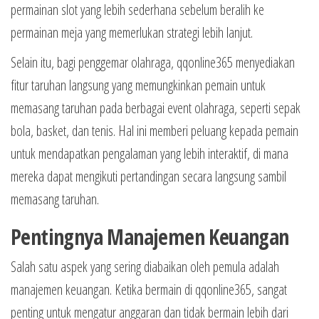
permainan slot yang lebih sederhana sebelum beralih ke
permainan meja yang memerlukan strategi lebih lanjut.
Selain itu, bagi penggemar olahraga, qqonline365 menyediakan
fitur taruhan langsung yang memungkinkan pemain untuk
memasang taruhan pada berbagai event olahraga, seperti sepak
bola, basket, dan tenis. Hal ini memberi peluang kepada pemain
untuk mendapatkan pengalaman yang lebih interaktif, di mana
mereka dapat mengikuti pertandingan secara langsung sambil
memasang taruhan.
Pentingnya Manajemen Keuangan
Salah satu aspek yang sering diabaikan oleh pemula adalah
manajemen keuangan. Ketika bermain di qqonline365, sangat
penting untuk mengatur anggaran dan tidak bermain lebih dari