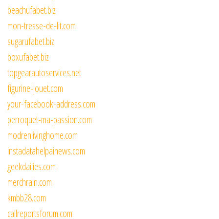
beachufabet.biz
mon-tresse-de-lit.com
sugarufabet.biz
boxufabet.biz
topgearautoservices.net
figurine-jouet.com
your-facebook-address.com
perroquet-ma-passion.com
modrenlivinghome.com
instadatahelpainews.com
geekdailies.com
merchrain.com
kmbb28.com
callreportsforum.com