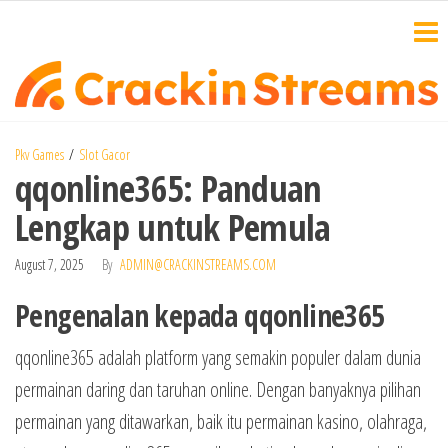
Skip
to
the
content
Situs
Latih
strategi
Judi
Pkv Games
Slot Gacor
Anda
qqonline365: Panduan
Online
dengan
slot demo
Lengkap untuk Pemula
dengan
gratis dan
dapatkan
Slot
August 7, 2025
By
ADMIN@CRACKINSTREAMS.COM
Deposit
Demo
pulsa
Pengenalan kepada qqonline365
murah di
Gratis
situs judi
qqonline365 adalah platform yang semakin populer dalam dunia
dan
online
terpercaya.
permainan daring dan taruhan online. Dengan banyaknya pilihan
Deposit
permainan yang ditawarkan, baik itu permainan kasino, olahraga,
Pulsa