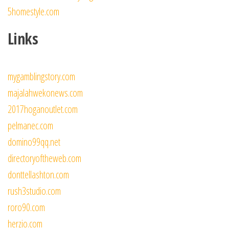
5homestyle.com
Links
mygamblingstory.com
majalahwekonews.com
2017hoganoutlet.com
pelmanec.com
domino99qq.net
directoryoftheweb.com
donttellashton.com
rush3studio.com
roro90.com
herzio.com