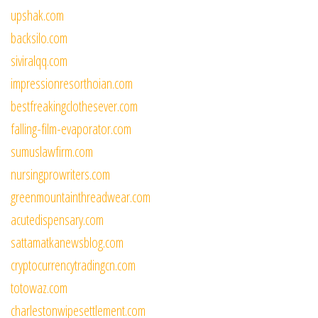
upshak.com
backsilo.com
siviralqq.com
impressionresorthoian.com
bestfreakingclothesever.com
falling-film-evaporator.com
sumuslawfirm.com
nursingprowriters.com
greenmountainthreadwear.com
acutedispensary.com
sattamatkanewsblog.com
cryptocurrencytradingcn.com
totowaz.com
charlestonwipesettlement.com