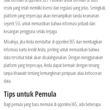
resmi yang telah memiliki lisensi dan regulasi yang jelas. Seringkali,
platform yang terpercaya akan menampilkan tanda keamanan
seperti SSL untuk memastikan bahwa informasi pribadi dan
keuangan pengguna selalu terjaga.
Misalnya, jika Anda mendaftar di qqonline365 dan membagikan
informasi kartu kredit Anda, penting untuk memastikan bahwa
data tersebut tidak akan disalahgunakan. Dengan menggunakan
platform yang terpercaya, Anda dapat bermain dengan tenang
tanpa khawatir tentang kemungkinan penipuan atau kebocoran
data.
Tips untuk Pemula
Bagi pemula yang baru memulai di qqonline365, ada beberapa