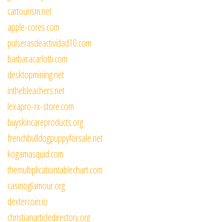
cartourism.net
apple-cores.com
pulserasdeactividad10.com
barbaracarlotti.com
desktopmining.net
inthebleachers.net
lexapro-rx-store.com
buyskincareproducts.org
frenchbulldogpuppyforsale.net
kogamasquid.com
themultiplicationtablechart.com
casinoglamour.org
dextercoin.io
christianarticledirectory.org