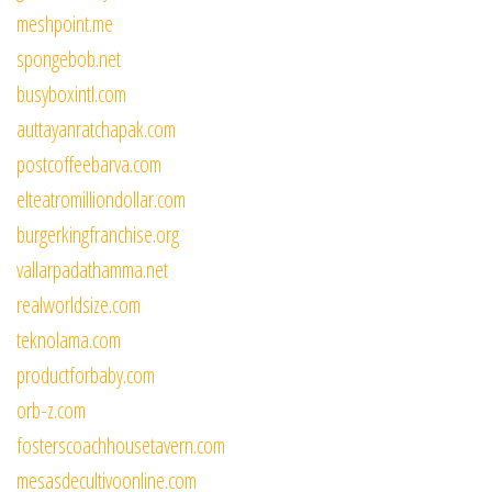
meshpoint.me
spongebob.net
busyboxintl.com
auttayanratchapak.com
postcoffeebarva.com
elteatromilliondollar.com
burgerkingfranchise.org
vallarpadathamma.net
realworldsize.com
teknolama.com
productforbaby.com
orb-z.com
fosterscoachhousetavern.com
mesasdecultivoonline.com