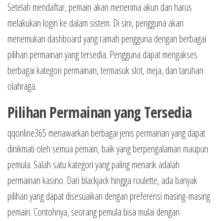
Setelah mendaftar, pemain akan menerima akun dan harus
melakukan login ke dalam sistem. Di sini, pengguna akan
menemukan dashboard yang ramah pengguna dengan berbagai
pilihan permainan yang tersedia. Pengguna dapat mengakses
berbagai kategori permainan, termasuk slot, meja, dan taruhan
olahraga.
Pilihan Permainan yang Tersedia
qqonline365 menawarkan berbagai jenis permainan yang dapat
dinikmati oleh semua pemain, baik yang berpengalaman maupun
pemula. Salah satu kategori yang paling menarik adalah
permainan kasino. Dari blackjack hingga roulette, ada banyak
pilihan yang dapat disesuaikan dengan preferensi masing-masing
pemain. Contohnya, seorang pemula bisa mulai dengan