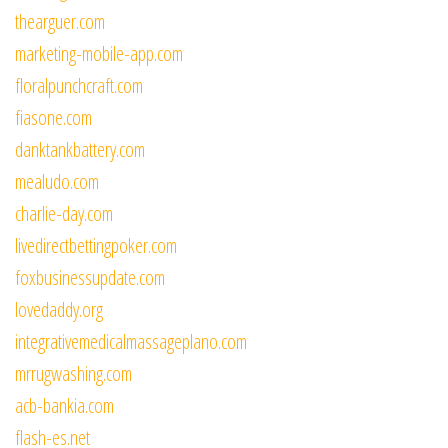
thearguer.com
marketing-mobile-app.com
floralpunchcraft.com
fiasone.com
danktankbattery.com
mealudo.com
charlie-day.com
livedirectbettingpoker.com
foxbusinessupdate.com
lovedaddy.org
integrativemedicalmassageplano.com
mrrugwashing.com
acb-bankia.com
flash-es.net