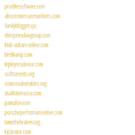
proelitesoftware.com
allcustomercarenumbers.com
familyblogger.xyz
chrisjohnslawgroup.com
klub-vulcan-online.com
breitkamp.com
tripleyresidence.com
softtorrents.org
somosvulnerables.org
duatloterrassa.com
pamufon.com
porscheperformancedrive.com
tamethekraken.org
lutzinator.com