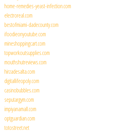
home-remedies-yeast-infection.com
electroreal.com
bestofmiami-dadecounty.com
ifoodieonyoutube.com
mineshoppingcart.com
topworkoutsupplies.com
mouthshutreviews.com
hirzadesalta.com
digitallifeopoly.com
casinobubbles.com
seputargym.com
impiyanamall.com
optguardian.com
totostreet.net