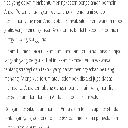
tips yang dapat membantu meningkatkan pengalaman bermain
Anda. Pertama, luangkan waktu untuk memahami setiap
permainan yang ingin Anda coba. Banyak situs menawarkan mode
gratis yang memungkinkan Anda untuk berlatih sebelum bermain
dengan uang sungguhan.
Selain itu, membaca ulasan dan panduan permainan bisa menjadi
langkah yang berguna. Hal ini akan memberi Anda wawasan
tentang strategi dan teknik yang dapat meningkatkan peluang
menang. Mengikuti forum atau kelompok diskusi juga dapat
membantu Anda terhubung dengan pemain lain yang memiliki
pengalaman, dan dari situ Anda bisa belajar banyak.
Dengan mengikuti panduan ini, Anda akan lebih siap menghadapi
tantangan yang ada di qqonline365 dan menikmati pengalaman
bermain secara maksimal.