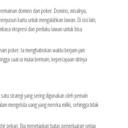
permainan domino dan poker. Domino, misalnya,
nyusun kartu untuk mengalahkan lawan. Di sisi lain,
baca ekspresi dan perilaku lawan untuk bisa
main poker. Ia menghabiskan waktu berjam-jam
ngga saat ia mulai bermain, kepercayaan dirinya
h satu strategi yang sering digunakan oleh pemain
lam mengelola uang yang mereka miliki, sehingga tidak
khir pekan. Dia menetapkan batas pengeluaran setiap