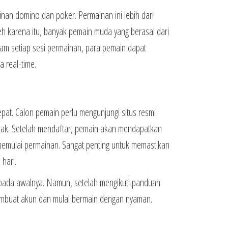
an domino dan poker. Permainan ini lebih dari
eh karena itu, banyak pemain muda yang berasal dari
lam setiap sesi permainan, para pemain dapat
 real-time.
at. Calon pemain perlu mengunjungi situs resmi
ntak. Setelah mendaftar, pemain akan mendapatkan
memulai permainan. Sangat penting untuk memastikan
hari.
ada awalnya. Namun, setelah mengikuti panduan
embuat akun dan mulai bermain dengan nyaman.