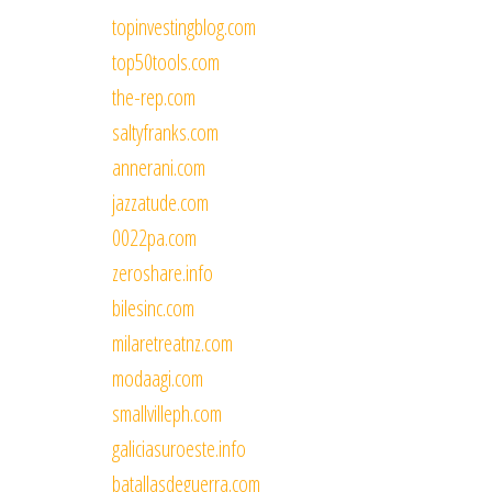
topinvestingblog.com
top50tools.com
the-rep.com
saltyfranks.com
annerani.com
jazzatude.com
0022pa.com
zeroshare.info
bilesinc.com
milaretreatnz.com
modaagi.com
smallvilleph.com
galiciasuroeste.info
batallasdeguerra.com