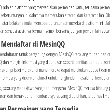
 adalah platform yang menyediakan permainan kartu, terutama permain
keberuntungan; di dalamnya memerlukan strategi dan keterampilan. Ol
 latar belakang mulai mencoba peruntungan mereka di platform ini. Da
n sensasi asyiknya bermain sambil bersaing dengan pemain lain secara
 Mendaftar di MesinQQ
pendaftaran untuk bergabung dengan MesinQQ terbilang mudah dan cep
dan mengisi informasi yang diperlukan seperti identitas dan data ko
e akun pribadi mereka, di mana mereka dapat melakukan deposit dan 
formasi yang diberikan akurat untuk menghindari masalah di kemudian 
a, seorang mahasiswa yang baru mengenal MesinQQ merasa bingung p
aran dan benar-benar membaca syarat yang dibutuhkan, ia berhasil m
han Permainan yang Tersedia