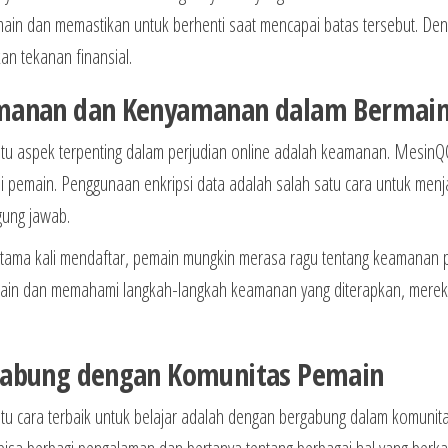
main dan memastikan untuk berhenti saat mencapai batas tersebut. Deng
n tekanan finansial.
manan dan Kenyamanan dalam Bermai
tu aspek terpenting dalam perjudian online adalah keamanan. MesinQQ
i pemain. Penggunaan enkripsi data adalah salah satu cara untuk menj
gung jawab.
rtama kali mendaftar, pemain mungkin merasa ragu tentang keamanan p
lain dan memahami langkah-langkah keamanan yang diterapkan, mereka 
.
abung dengan Komunitas Pemain
tu cara terbaik untuk belajar adalah dengan bergabung dalam komunita