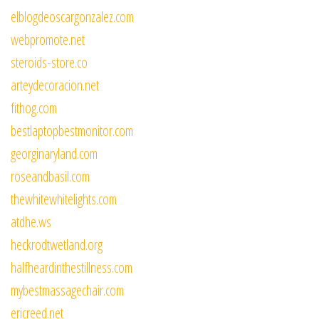
elblogdeoscargonzalez.com
webpromote.net
steroids-store.co
arteydecoracion.net
fithog.com
bestlaptopbestmonitor.com
georginaryland.com
roseandbasil.com
thewhitewhitelights.com
atdhe.ws
heckrodtwetland.org
halfheardinthestillness.com
mybestmassagechair.com
ericreed.net