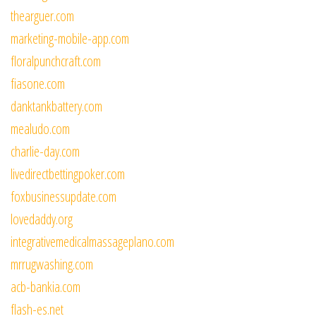
thearguer.com
marketing-mobile-app.com
floralpunchcraft.com
fiasone.com
danktankbattery.com
mealudo.com
charlie-day.com
livedirectbettingpoker.com
foxbusinessupdate.com
lovedaddy.org
integrativemedicalmassageplano.com
mrrugwashing.com
acb-bankia.com
flash-es.net