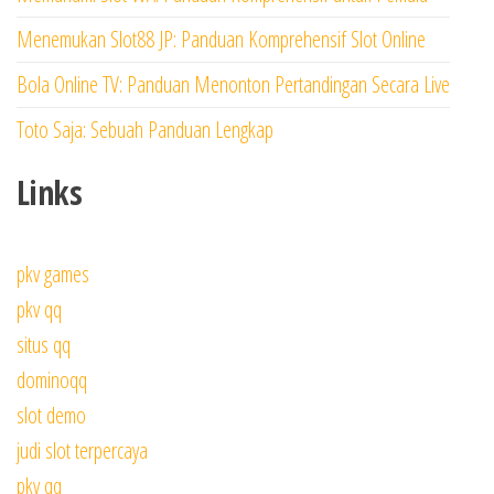
Menemukan Slot88 JP: Panduan Komprehensif Slot Online
Bola Online TV: Panduan Menonton Pertandingan Secara Live
Toto Saja: Sebuah Panduan Lengkap
Links
pkv games
pkv qq
situs qq
dominoqq
slot demo
judi slot terpercaya
pkv qq