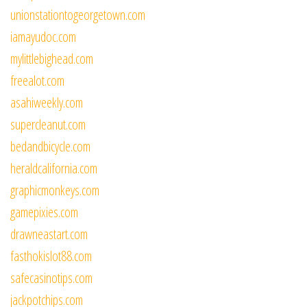
unionstationtogeorgetown.com
iamayudoc.com
mylittlebighead.com
freealot.com
asahiweekly.com
supercleanut.com
bedandbicycle.com
heraldcalifornia.com
graphicmonkeys.com
gamepixies.com
drawneastart.com
fasthokislot88.com
safecasinotips.com
jackpotchips.com