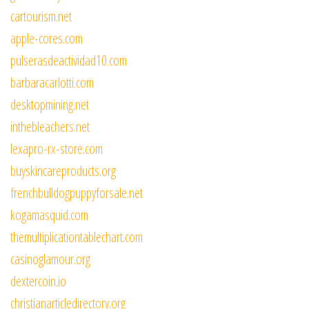
cartourism.net
apple-cores.com
pulserasdeactividad10.com
barbaracarlotti.com
desktopmining.net
inthebleachers.net
lexapro-rx-store.com
buyskincareproducts.org
frenchbulldogpuppyforsale.net
kogamasquid.com
themultiplicationtablechart.com
casinoglamour.org
dextercoin.io
christianarticledirectory.org