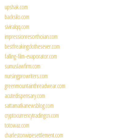
upshak.com
backsilo.com
siviralqq.com
impressionresorthoian.com
bestfreakingclothesever.com
falling-film-evaporator.com
sumuslawfirm.com
nursingprowriters.com
greenmountainthreadwear.com
acutedispensary.com
sattamatkanewsblog.com
cryptocurrencytradingcn.com
totowaz.com
charlestonwipesettlement.com