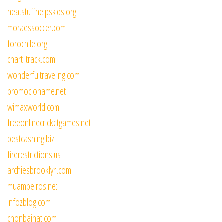
neatstuffhelpskids.org
moraessoccer.com
forochile.org
chart-track.com
wonderfultraveling.com
promocioname.net
wimaxworld.com
freeonlinecricketgames.net
bestcashing.biz
firerestrictions.us
archiesbrooklyn.com
muambeiros.net
infozblog.com
chonbaihat.com