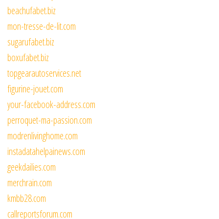
beachufabet.biz
mon-tresse-de-lit.com
sugarufabet.biz
boxufabet.biz
topgearautoservices.net
figurine-jouet.com
your-facebook-address.com
perroquet-ma-passion.com
modrenlivinghome.com
instadatahelpainews.com
geekdailies.com
merchrain.com
kmbb28.com
callreportsforum.com