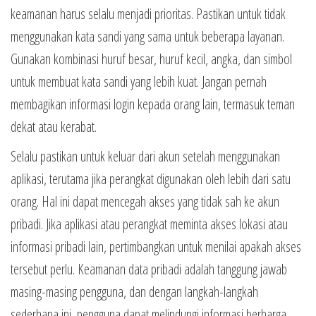
keamanan harus selalu menjadi prioritas. Pastikan untuk tidak
menggunakan kata sandi yang sama untuk beberapa layanan.
Gunakan kombinasi huruf besar, huruf kecil, angka, dan simbol
untuk membuat kata sandi yang lebih kuat. Jangan pernah
membagikan informasi login kepada orang lain, termasuk teman
dekat atau kerabat.
Selalu pastikan untuk keluar dari akun setelah menggunakan
aplikasi, terutama jika perangkat digunakan oleh lebih dari satu
orang. Hal ini dapat mencegah akses yang tidak sah ke akun
pribadi. Jika aplikasi atau perangkat meminta akses lokasi atau
informasi pribadi lain, pertimbangkan untuk menilai apakah akses
tersebut perlu. Keamanan data pribadi adalah tanggung jawab
masing-masing pengguna, dan dengan langkah-langkah
sederhana ini, pengguna dapat melindungi informasi berharga