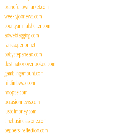
brandfollowmarket.com
weeklyjobnews.com
countyanimalshelter.com
adwebtagging.com
ranksuperior.net
babystepahead.com
destinationoverlooked.com
gamblingamount.com
hillclimbwax.com
hnopse.com
occasionnews.com
lustofmoney.com
timebusinesszone.com
peppers-reflection.com