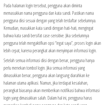
Pada halaman login tersebut, pengguna akan diminta
memasukkan nama pengguna dan kata sandi. Pastikan nama
pengguna diisi sesuai dengan yang telah terdaftar sebelumnya.
Kemudian, masukkan kata sandi dengan hati-hati, mengingat
bahwa kata sandi bersifat case-sensitive. Jika sebelumnya
pengguna telah mengaktifkan opsi “ingat saya”, proses login akan
lebih cepat, karena perangkat akan menyimpan informasi login.
Setelah semua informasi diisi dengan benar, pengguna hanya
perlu menekan tombol login. Jika semua informasi yang
dimasukkan benar, pengguna akan langsung diarahkan ke
halaman utama aplikasi. Namun, jika terdapat kesalahan,
perangkat biasanya akan memberikan notifikasi bahwa informasi
login yang dimasukkan salah. Dalam hal ini, pengguna harus