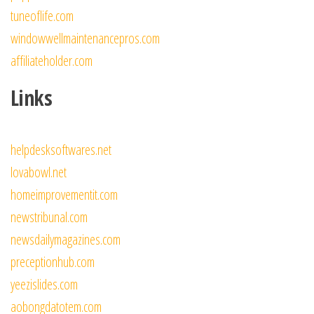
tuneoflife.com
windowwellmaintenancepros.com
affiliateholder.com
Links
helpdesksoftwares.net
lovabowl.net
homeimprovementit.com
newstribunal.com
newsdailymagazines.com
preceptionhub.com
yeezislides.com
aobongdatotem.com