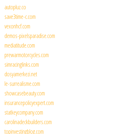
autopluz.co
save3time-c.com
vexonhcf.com
demos-pixelsparadise.com
mediatitude.com
prewarmotorcycles.com
simracinglinks.com
dosyamerkezi.net
le-surrealisme.com
showcasebeauty.com
insurancepolicyexpert.com
statkeycompany.com
carolinadeckbuilders.com
topinvestingblog.com