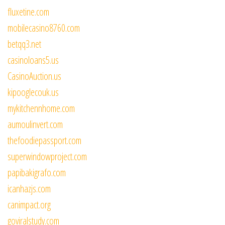
fluxetine.com
mobilecasino8760.com
betqq3.net
casinoloans5.us
CasinoAuction.us
kipooglecouk.us
mykitchennhome.com
aumoulinvert.com
thefoodiepassport.com
superwindowproject.com
papibakigrafo.com
icanhazjs.com
canimpact.org
goviralstudy.com