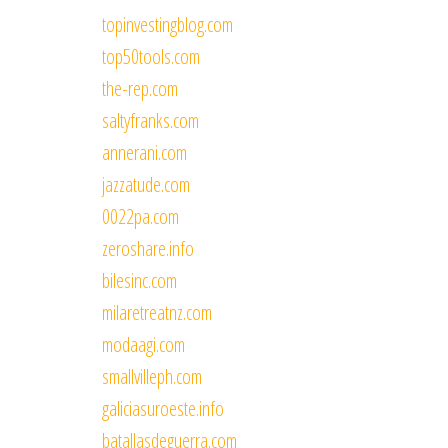
topinvestingblog.com
top50tools.com
the-rep.com
saltyfranks.com
annerani.com
jazzatude.com
0022pa.com
zeroshare.info
bilesinc.com
milaretreatnz.com
modaagi.com
smallvilleph.com
galiciasuroeste.info
batallasdeguerra.com