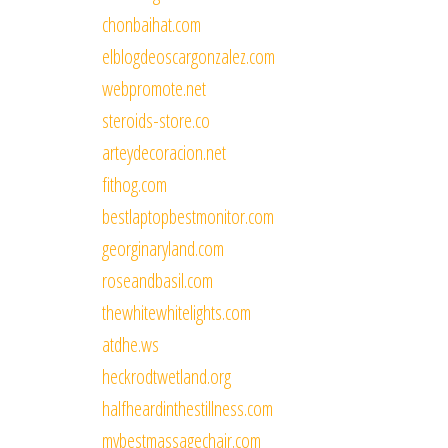
chonbaihat.com
elblogdeoscargonzalez.com
webpromote.net
steroids-store.co
arteydecoracion.net
fithog.com
bestlaptopbestmonitor.com
georginaryland.com
roseandbasil.com
thewhitewhitelights.com
atdhe.ws
heckrodtwetland.org
halfheardinthestillness.com
mybestmassagechair.com