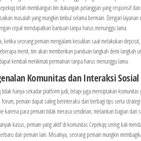
 Cepekqq telah membangun tim dukungan pelanggan yang responsif dan
saikan masalah yang mungkin timbul selama bermain. Dengan layanan c
engan cepat mendapatkan bantuan tanpa harus menunggu lama.
a, ketika seorang pemain mengalami kesulitan saat melakukan deposit
eberapa menit, tim akan memberikan panduan langkah demi langkah un
dapat kembali menikmati permainan tanpa harus menunggu lama.
enalan Komunitas dan Interaksi Sosial
tidak hanya sekadar platform judi, tetapi juga menciptakan komunitas 
 forum, pemain dapat saling berinteraksi dan berbagi tips serta strateg
ine karena para pemain tidak merasa sendirian, melainkan bagian dari 
anyak kasus, pemain yang aktif di komunitas Cepekqq sering kali men
i terbaru dari pemain lain. Misalnya, seorang pemain mungkin membag