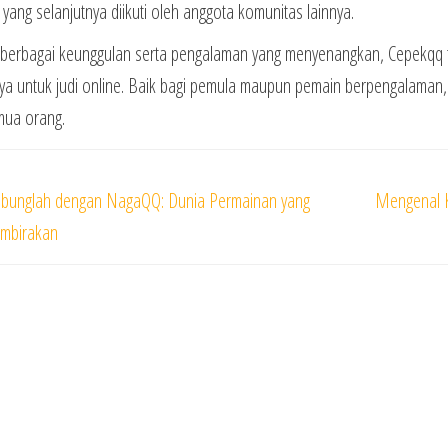
yang selanjutnya diikuti oleh anggota komunitas lainnya.
berbagai keunggulan serta pengalaman yang menyenangkan, Cepekqq t
aya untuk judi online. Baik bagi pemula maupun pemain berpengalaman
mua orang.
s
bunglah dengan NagaQQ: Dunia Permainan yang
Mengenal K
gation
mbirakan