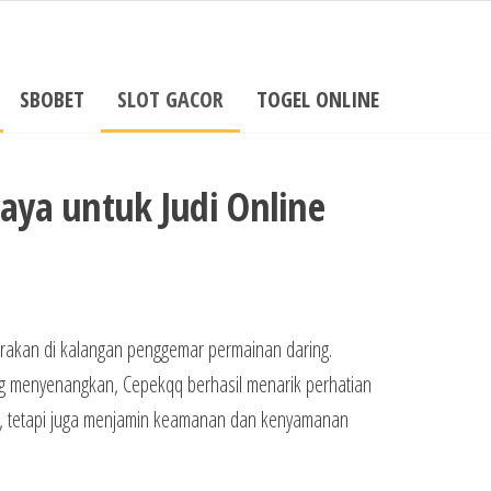
SBOBET
SLOT GACOR
TOGEL ONLINE
aya untuk Judi Online
carakan di kalangan penggemar permainan daring.
menyenangkan, Cepekqq berhasil menarik perhatian
an, tetapi juga menjamin keamanan dan kenyamanan