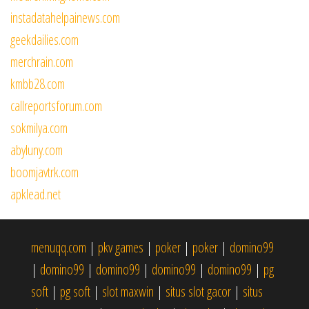
instadatahelpainews.com
geekdailies.com
merchrain.com
kmbb28.com
callreportsforum.com
sokmilya.com
abyluny.com
boomjavtrk.com
apklead.net
menuqq.com
|
pkv games
|
poker
|
poker
|
domino99
|
domino99
|
domino99
|
domino99
|
domino99
|
pg
soft
|
pg soft
|
slot maxwin
|
situs slot gacor
|
situs