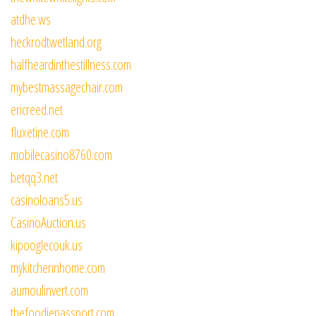
atdhe.ws
heckrodtwetland.org
halfheardinthestillness.com
mybestmassagechair.com
ericreed.net
fluxetine.com
mobilecasino8760.com
betqq3.net
casinoloans5.us
CasinoAuction.us
kipooglecouk.us
mykitchennhome.com
aumoulinvert.com
thefoodiepassport.com