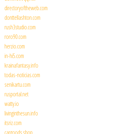
directoryoftheweb.com
donttellashton.com
rush3studio.com
roro90.com
herzio.com
in-hi5.com
krainafantasy.info
todas-noticias.com
senikartu.com
rusportal.net
watty.io
livinginthesun.info
itsriz.com
cargoods.shop