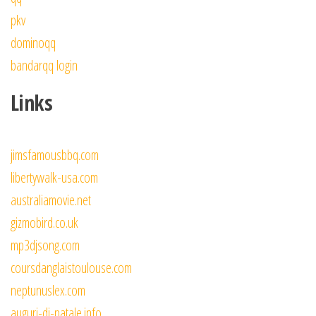
pkv
dominoqq
bandarqq login
Links
jimsfamousbbq.com
libertywalk-usa.com
australiamovie.net
gizmobird.co.uk
mp3djsong.com
coursdanglaistoulouse.com
neptunuslex.com
auguri-di-natale.info