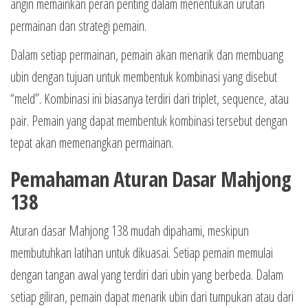
angin memainkan peran penting dalam menentukan urutan
permainan dan strategi pemain.
Dalam setiap permainan, pemain akan menarik dan membuang
ubin dengan tujuan untuk membentuk kombinasi yang disebut
“meld”. Kombinasi ini biasanya terdiri dari triplet, sequence, atau
pair. Pemain yang dapat membentuk kombinasi tersebut dengan
tepat akan memenangkan permainan.
Pemahaman Aturan Dasar Mahjong
138
Aturan dasar Mahjong 138 mudah dipahami, meskipun
membutuhkan latihan untuk dikuasai. Setiap pemain memulai
dengan tangan awal yang terdiri dari ubin yang berbeda. Dalam
setiap giliran, pemain dapat menarik ubin dari tumpukan atau dari