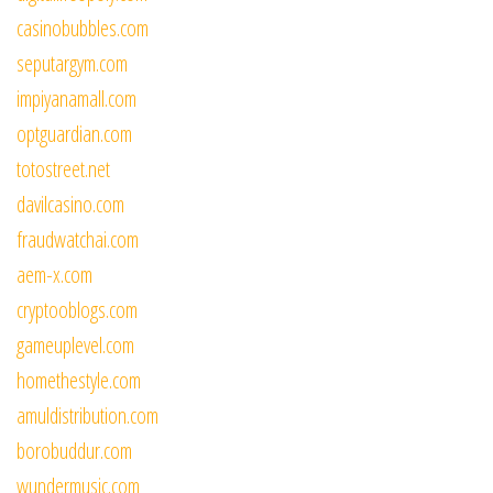
casinobubbles.com
seputargym.com
impiyanamall.com
optguardian.com
totostreet.net
davilcasino.com
fraudwatchai.com
aem-x.com
cryptooblogs.com
gameuplevel.com
homethestyle.com
amuldistribution.com
borobuddur.com
wundermusic.com