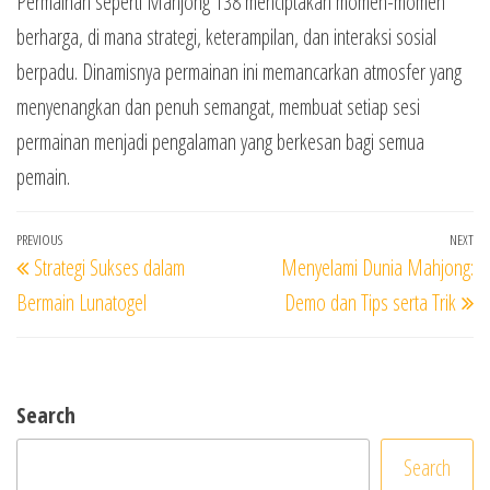
Permainan seperti Mahjong 138 menciptakan momen-momen
berharga, di mana strategi, keterampilan, dan interaksi sosial
berpadu. Dinamisnya permainan ini memancarkan atmosfer yang
menyenangkan dan penuh semangat, membuat setiap sesi
permainan menjadi pengalaman yang berkesan bagi semua
pemain.
Post
Previous
PREVIOUS
NEXT
Ne
Strategi Sukses dalam
Menyelami Dunia Mahjong:
navigation
Post
Po
Bermain Lunatogel
Demo dan Tips serta Trik
Search
Search