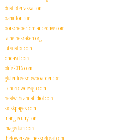
duatloterrassa.com
pamufon.com
porscheperformancedrive.com
tamethekraken.org
lutzinator.com
ondasrl.com
blife2016.com
glutenfreesnowboarder.com
lizmorrowdesign.com
healwithcannabidiol.com
kioskpages.com
trianglecurry.com
imagedum.com
thetowerswellnessretreat.com