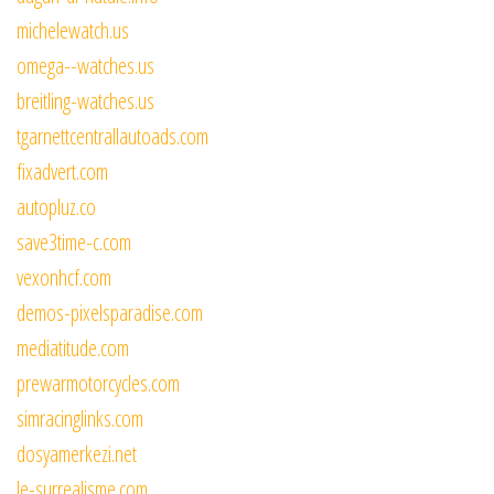
michelewatch.us
omega--watches.us
breitling-watches.us
tgarnettcentrallautoads.com
fixadvert.com
autopluz.co
save3time-c.com
vexonhcf.com
demos-pixelsparadise.com
mediatitude.com
prewarmotorcycles.com
simracinglinks.com
dosyamerkezi.net
le-surrealisme.com