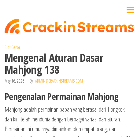
Skip
to
the
content
Situs
Latih
strategi
Judi
Slot Gacor
Anda
Mengenal Aturan Dasar
Online
dengan
slot demo
Mahjong 138
dengan
gratis dan
dapatkan
Slot
May 16, 2026
By
ADMIN@CRACKINSTREAMS.COM
Deposit
Demo
pulsa
Pengenalan Permainan Mahjong
murah di
Gratis
situs judi
Mahjong adalah permainan papan yang berasal dari Tiongkok
dan
online
terpercaya.
dan kini telah mendunia dengan berbagai variasi dan aturan.
Deposit
Permainan ini umumnya dimainkan oleh empat orang, dan
Pulsa