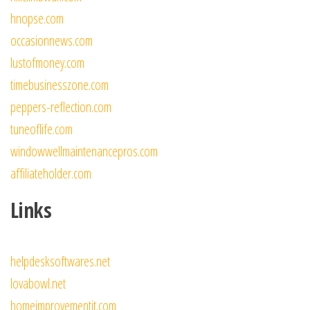
hnopse.com
occasionnews.com
lustofmoney.com
timebusinesszone.com
peppers-reflection.com
tuneoflife.com
windowwellmaintenancepros.com
affiliateholder.com
Links
helpdesksoftwares.net
lovabowl.net
homeimprovementit.com