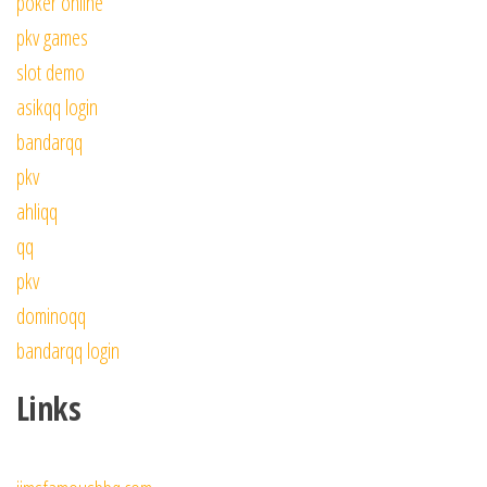
poker online
pkv games
slot demo
asikqq login
bandarqq
pkv
ahliqq
qq
pkv
dominoqq
bandarqq login
Links