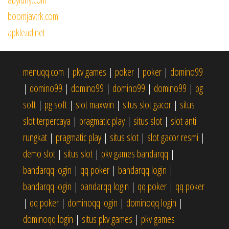
boomjavtrk.com
apklead.net
menuqq.com
|
pkv games
|
poker
|
poker
|
domino99
|
domino99
|
domino99
|
domino99
|
domino99
|
pg
soft
|
pg soft
|
slot maxwin
|
situs slot gacor
|
situs
slot terpercaya
|
pragmatic play
|
situs slot
|
slot anti
rungkat
|
pragmatic play
|
situs slot
|
slot gacor resmi
|
demo slot
|
situs slot
|
pkv games bandarqq
|
bandarqq login
|
qq poker
|
bandarqq login
|
bandarqq login
|
bandarqq login
|
qq poker
|
qq poker
|
qq poker
|
dominoqq login
|
dominoqq login
|
dominoqq login
|
situs pkv games
|
pkv games