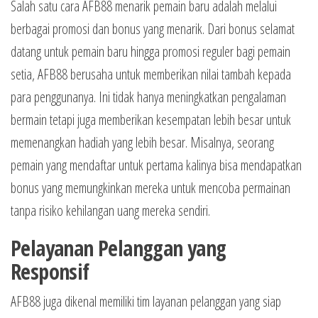
Salah satu cara AFB88 menarik pemain baru adalah melalui
berbagai promosi dan bonus yang menarik. Dari bonus selamat
datang untuk pemain baru hingga promosi reguler bagi pemain
setia, AFB88 berusaha untuk memberikan nilai tambah kepada
para penggunanya. Ini tidak hanya meningkatkan pengalaman
bermain tetapi juga memberikan kesempatan lebih besar untuk
memenangkan hadiah yang lebih besar. Misalnya, seorang
pemain yang mendaftar untuk pertama kalinya bisa mendapatkan
bonus yang memungkinkan mereka untuk mencoba permainan
tanpa risiko kehilangan uang mereka sendiri.
Pelayanan Pelanggan yang
Responsif
AFB88 juga dikenal memiliki tim layanan pelanggan yang siap