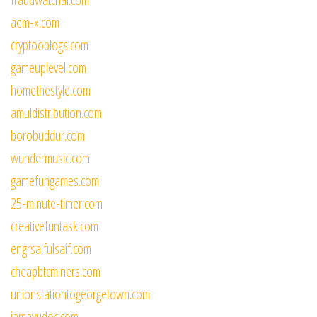
aem-x.com
cryptooblogs.com
gameuplevel.com
homethestyle.com
amuldistribution.com
borobuddur.com
wundermusic.com
gamefungames.com
25-minute-timer.com
creativefuntask.com
engrsaifulsaif.com
cheapbtcminers.com
unionstationtogeorgetown.com
iamayudoc.com