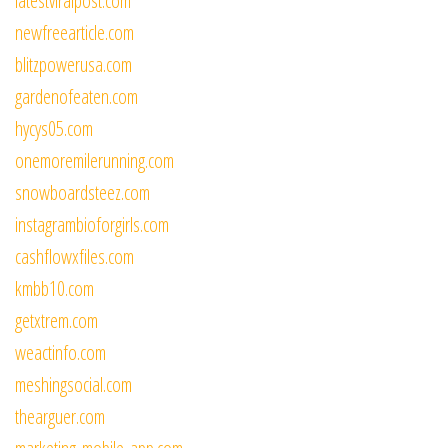
latestviralpost.com
newfreearticle.com
blitzpowerusa.com
gardenofeaten.com
hycys05.com
onemoremilerunning.com
snowboardsteez.com
instagrambioforgirls.com
cashflowxfiles.com
kmbb10.com
getxtrem.com
weactinfo.com
meshingsocial.com
thearguer.com