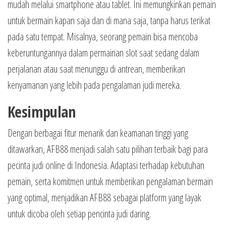
mudah melalui smartphone atau tablet. Ini memungkinkan pemain
untuk bermain kapan saja dan di mana saja, tanpa harus terikat
pada satu tempat. Misalnya, seorang pemain bisa mencoba
keberuntungannya dalam permainan slot saat sedang dalam
perjalanan atau saat menunggu di antrean, memberikan
kenyamanan yang lebih pada pengalaman judi mereka.
Kesimpulan
Dengan berbagai fitur menarik dan keamanan tinggi yang
ditawarkan, AFB88 menjadi salah satu pilihan terbaik bagi para
pecinta judi online di Indonesia. Adaptasi terhadap kebutuhan
pemain, serta komitmen untuk memberikan pengalaman bermain
yang optimal, menjadikan AFB88 sebagai platform yang layak
untuk dicoba oleh setiap pencinta judi daring.