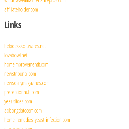
windowwellmaintenancepros.com
affiliateholder.com
Links
helpdesksoftwares.net
lovabowl.net
homeimprovementit.com
newstribunal.com
newsdailymagazines.com
preceptionhub.com
yeezislides.com
aobongdatotem.com
home-remedies-yeast-infection.com
electroreal.com