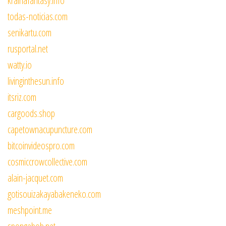
krainafantasy.info
todas-noticias.com
senikartu.com
rusportal.net
watty.io
livinginthesun.info
itsriz.com
cargoods.shop
capetownacupuncture.com
bitcoinvideospro.com
cosmiccrowcollective.com
alain-jacquet.com
gotisouizakayabakeneko.com
meshpoint.me