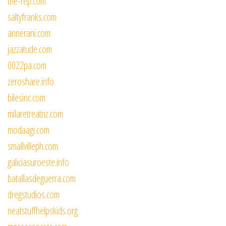
the-rep.com
saltyfranks.com
annerani.com
jazzatude.com
0022pa.com
zeroshare.info
bilesinc.com
milaretreatnz.com
modaagi.com
smallvilleph.com
galiciasuroeste.info
batallasdeguerra.com
dregstudios.com
neatstuffhelpskids.org