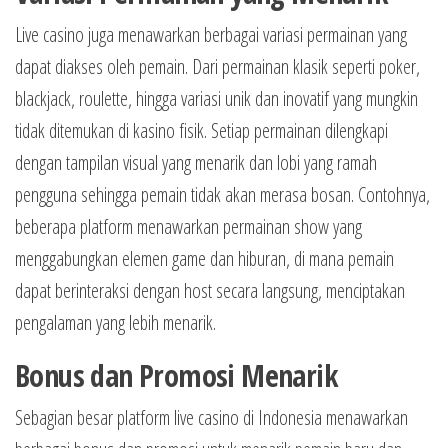
Live casino juga menawarkan berbagai variasi permainan yang
dapat diakses oleh pemain. Dari permainan klasik seperti poker,
blackjack, roulette, hingga variasi unik dan inovatif yang mungkin
tidak ditemukan di kasino fisik. Setiap permainan dilengkapi
dengan tampilan visual yang menarik dan lobi yang ramah
pengguna sehingga pemain tidak akan merasa bosan. Contohnya,
beberapa platform menawarkan permainan show yang
menggabungkan elemen game dan hiburan, di mana pemain
dapat berinteraksi dengan host secara langsung, menciptakan
pengalaman yang lebih menarik.
Bonus dan Promosi Menarik
Sebagian besar platform live casino di Indonesia menawarkan