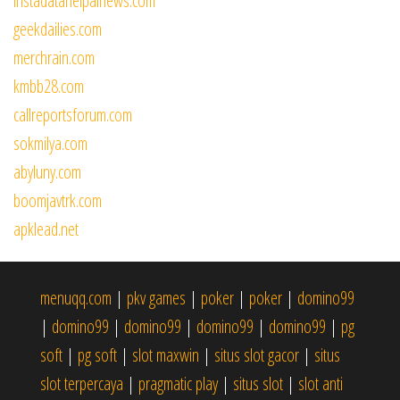
instadatahelpainews.com
geekdailies.com
merchrain.com
kmbb28.com
callreportsforum.com
sokmilya.com
abyluny.com
boomjavtrk.com
apklead.net
menuqq.com
|
pkv games
|
poker
|
poker
|
domino99
|
domino99
|
domino99
|
domino99
|
domino99
|
pg
soft
|
pg soft
|
slot maxwin
|
situs slot gacor
|
situs
slot terpercaya
|
pragmatic play
|
situs slot
|
slot anti