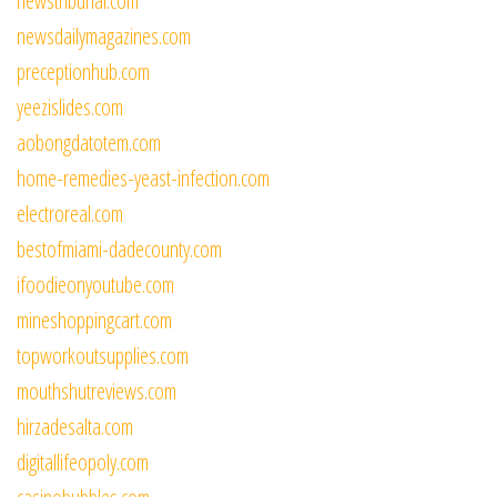
newstribunal.com
newsdailymagazines.com
preceptionhub.com
yeezislides.com
aobongdatotem.com
home-remedies-yeast-infection.com
electroreal.com
bestofmiami-dadecounty.com
ifoodieonyoutube.com
mineshoppingcart.com
topworkoutsupplies.com
mouthshutreviews.com
hirzadesalta.com
digitallifeopoly.com