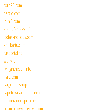
roro90.com
herzio.com
in-hi5.com
krainafantasy.info
todas-noticias.com
senikartu.com
rusportal.net
watty.io
livinginthesun.info
itsriz.com
cargoods.shop
capetownacupuncture.com
bitcoinvideospro.com
cosmiccrowcollective.com