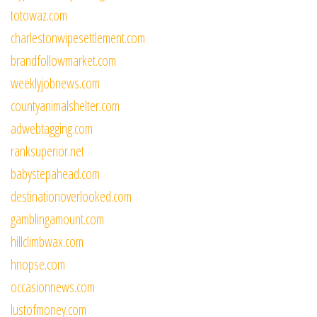
totowaz.com
charlestonwipesettlement.com
brandfollowmarket.com
weeklyjobnews.com
countyanimalshelter.com
adwebtagging.com
ranksuperior.net
babystepahead.com
destinationoverlooked.com
gamblingamount.com
hillclimbwax.com
hnopse.com
occasionnews.com
lustofmoney.com