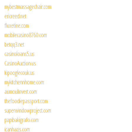
mybestmassagechair.com
ericreed.net
fluxetine.com
mobilecasino8760.com
betqq3.net
casinoloans5.us
CasinoAuction.us
kipooglecouk.us
mykitchennhome.com
aumoulinvert.com
thefoodiepassport.com
superwindowproject.com
papibakigrafo.com
icanhazjs.com