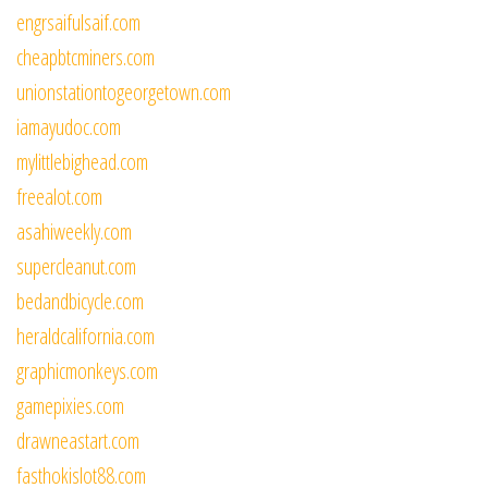
engrsaifulsaif.com
cheapbtcminers.com
unionstationtogeorgetown.com
iamayudoc.com
mylittlebighead.com
freealot.com
asahiweekly.com
supercleanut.com
bedandbicycle.com
heraldcalifornia.com
graphicmonkeys.com
gamepixies.com
drawneastart.com
fasthokislot88.com