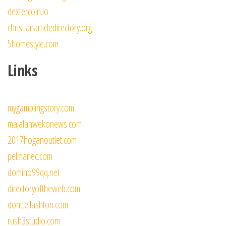
dextercoin.io
christianarticledirectory.org
5homestyle.com
Links
mygamblingstory.com
majalahwekonews.com
2017hoganoutlet.com
pelmanec.com
domino99qq.net
directoryoftheweb.com
donttellashton.com
rush3studio.com