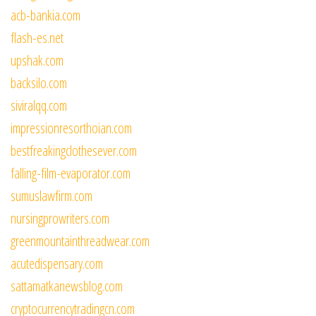
acb-bankia.com
flash-es.net
upshak.com
backsilo.com
siviralqq.com
impressionresorthoian.com
bestfreakingclothesever.com
falling-film-evaporator.com
sumuslawfirm.com
nursingprowriters.com
greenmountainthreadwear.com
acutedispensary.com
sattamatkanewsblog.com
cryptocurrencytradingcn.com