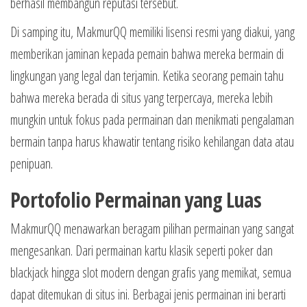
berhasil membangun reputasi tersebut.
Di samping itu, MakmurQQ memiliki lisensi resmi yang diakui, yang
memberikan jaminan kepada pemain bahwa mereka bermain di
lingkungan yang legal dan terjamin. Ketika seorang pemain tahu
bahwa mereka berada di situs yang terpercaya, mereka lebih
mungkin untuk fokus pada permainan dan menikmati pengalaman
bermain tanpa harus khawatir tentang risiko kehilangan data atau
penipuan.
Portofolio Permainan yang Luas
MakmurQQ menawarkan beragam pilihan permainan yang sangat
mengesankan. Dari permainan kartu klasik seperti poker dan
blackjack hingga slot modern dengan grafis yang memikat, semua
dapat ditemukan di situs ini. Berbagai jenis permainan ini berarti