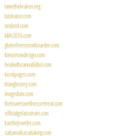
tamethekraken.org
lutzinator.com
ondasrl.com
blife2016.com
glutenfreesnowboarder.com
lizmorrowdesign.com
healwithcannabidiol.com
kioskpages.com
trianglecurry.com
imagedum.com
thetowerswellnessretreat.com
officialgelatostrain.com
kaethejeweler.com
sattamatkasattaking.com