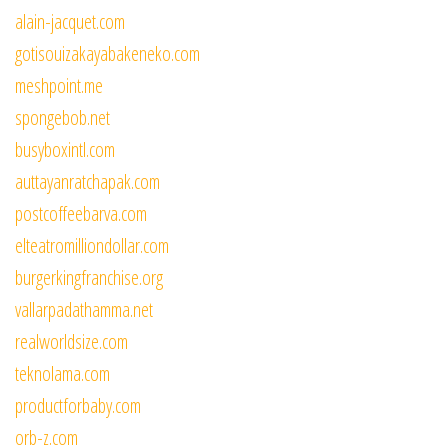
alain-jacquet.com
gotisouizakayabakeneko.com
meshpoint.me
spongebob.net
busyboxintl.com
auttayanratchapak.com
postcoffeebarva.com
elteatromilliondollar.com
burgerkingfranchise.org
vallarpadathamma.net
realworldsize.com
teknolama.com
productforbaby.com
orb-z.com