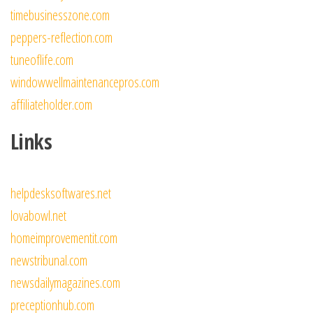
timebusinesszone.com
peppers-reflection.com
tuneoflife.com
windowwellmaintenancepros.com
affiliateholder.com
Links
helpdesksoftwares.net
lovabowl.net
homeimprovementit.com
newstribunal.com
newsdailymagazines.com
preceptionhub.com