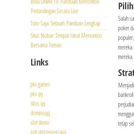
Bola Online TV: Panduan Menonton
Pili
Pertandingan Secara Live
Salah sa
Toto Saja: Sebuah Panduan Lengkap
poker da
Situs Nobar: Tempat Ideal Menonton
populer
Bersama Teman
mereka.
mereka.
Links
Stra
pkv games
Menjadi 
pkv qq
bankroll
situs qq
perjudia
dominoqq
menggun
slot demo
tetap s
judi slot terpercaya