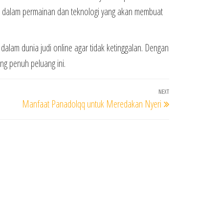
si dalam permainan dan teknologi yang akan membuat
 dalam dunia judi online agar tidak ketinggalan. Dengan
ng penuh peluang ini.
NEXT
Next
Manfaat Panadolqq untuk Meredakan Nyeri
Post