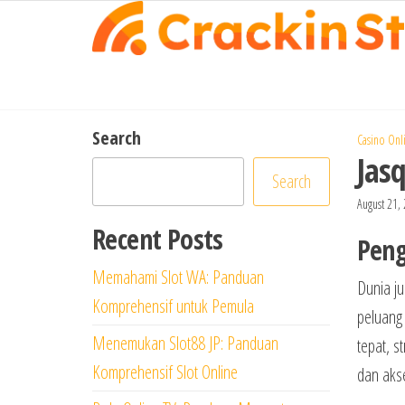
Skip
to
the
content
Search
Casino Onl
Jas
Search
August 21,
Recent Posts
Peng
Memahami Slot WA: Panduan
Dunia j
Komprehensif untuk Pemula
peluang 
Menemukan Slot88 JP: Panduan
tepat, s
Komprehensif Slot Online
dan akse