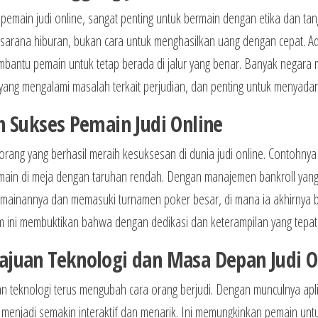
pemain judi online, sangat penting untuk bermain dengan etika dan ta
 sarana hiburan, bukan cara untuk menghasilkan uang dengan cepat. A
bantu pemain untuk tetap berada di jalur yang benar. Banyak negara 
ang mengalami masalah terkait perjudian, dan penting untuk menyada
h Sukses Pemain Judi Online
rang yang berhasil meraih kesuksesan di dunia judi online. Contohny
ain di meja dengan taruhan rendah. Dengan manajemen bankroll yang b
rmainannya dan memasuki turnamen poker besar, di mana ia akhirnya ber
 ini membuktikan bahwa dengan dedikasi dan keterampilan yang tepat,
juan Teknologi dan Masa Depan Judi O
 teknologi terus mengubah cara orang berjudi. Dengan munculnya apli
 menjadi semakin interaktif dan menarik. Ini memungkinkan pemain un