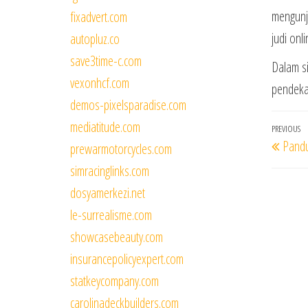
mengunju
fixadvert.com
judi on
autopluz.co
save3time-c.com
Dalam si
vexonhcf.com
pendekat
demos-pixelsparadise.com
mediatitude.com
Post
Previou
PREVIOUS
Pandu
prewarmotorcycles.com
navi
Post
simracinglinks.com
dosyamerkezi.net
le-surrealisme.com
showcasebeauty.com
insurancepolicyexpert.com
statkeycompany.com
carolinadeckbuilders.com