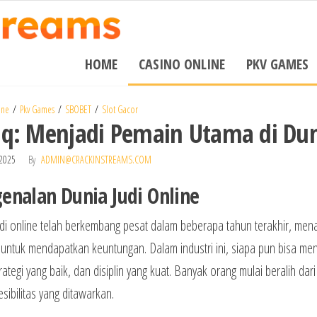
Situs
Latih
strategi
Judi
Anda
Online
dengan
HOME
CASINO ONLINE
PKV GAMES
slot demo
dengan
gratis dan
dapatkan
Slot
ine
Pkv Games
SBOBET
Slot Gacor
Deposit
qq: Menjadi Pemain Utama di Dun
Demo
pulsa
murah di
Gratis
 2025
By
ADMIN@CRACKINSTREAMS.COM
situs judi
dan
online
enalan Dunia Judi Online
terpercaya.
Deposit
udi online telah berkembang pesat dalam beberapa tahun terakhir, me
Pulsa
untuk mendapatkan keuntungan. Dalam industri ini, siapa pun bisa me
Murah
trategi yang baik, dan disiplin yang kuat. Banyak orang mulai beralih da
sibilitas yang ditawarkan.