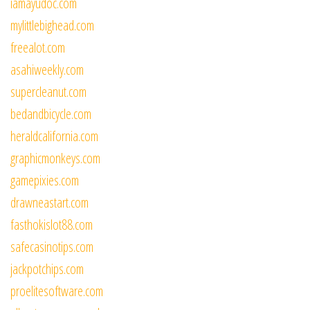
iamayudoc.com
mylittlebighead.com
freealot.com
asahiweekly.com
supercleanut.com
bedandbicycle.com
heraldcalifornia.com
graphicmonkeys.com
gamepixies.com
drawneastart.com
fasthokislot88.com
safecasinotips.com
jackpotchips.com
proelitesoftware.com