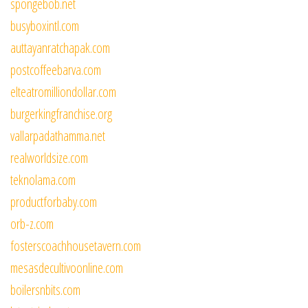
spongebob.net
busyboxintl.com
auttayanratchapak.com
postcoffeebarva.com
elteatromilliondollar.com
burgerkingfranchise.org
vallarpadathamma.net
realworldsize.com
teknolama.com
productforbaby.com
orb-z.com
fosterscoachhousetavern.com
mesasdecultivoonline.com
boilersnbits.com