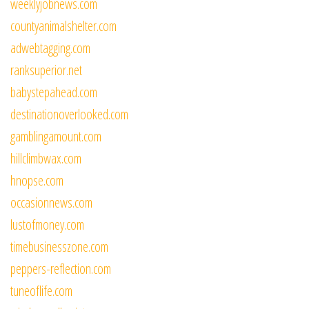
weeklyjobnews.com
countyanimalshelter.com
adwebtagging.com
ranksuperior.net
babystepahead.com
destinationoverlooked.com
gamblingamount.com
hillclimbwax.com
hnopse.com
occasionnews.com
lustofmoney.com
timebusinesszone.com
peppers-reflection.com
tuneoflife.com