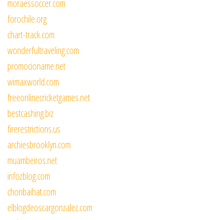
moraessoccer.com
forochile.org
chart-track.com
wonderfultraveling.com
promocioname.net
wimaxworld.com
freeonlinecricketgames.net
bestcashing.biz
firerestrictions.us
archiesbrooklyn.com
muambeiros.net
infozblog.com
chonbaihat.com
elblogdeoscargonzalez.com