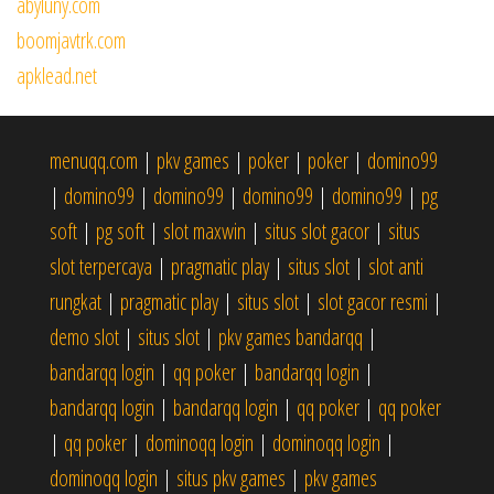
abyluny.com
boomjavtrk.com
apklead.net
menuqq.com
|
pkv games
|
poker
|
poker
|
domino99
|
domino99
|
domino99
|
domino99
|
domino99
|
pg
soft
|
pg soft
|
slot maxwin
|
situs slot gacor
|
situs
slot terpercaya
|
pragmatic play
|
situs slot
|
slot anti
rungkat
|
pragmatic play
|
situs slot
|
slot gacor resmi
|
demo slot
|
situs slot
|
pkv games bandarqq
|
bandarqq login
|
qq poker
|
bandarqq login
|
bandarqq login
|
bandarqq login
|
qq poker
|
qq poker
|
qq poker
|
dominoqq login
|
dominoqq login
|
dominoqq login
|
situs pkv games
|
pkv games