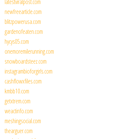
latestviralpost.com
newfreearticle.com
blitzpowerusa.com
gardenofeaten.com
hycys05.com
onemoremilerunning.com
snowboardsteez.com
instagrambioforgirls.com
cashflowxfiles.com
kmbb10.com
getxtrem.com
weactinfo.com
meshingsocial.com
thearguer.com