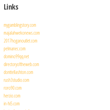
Links
mygamblingstory.com
majalahwekonews.com
2017hoganoutlet.com
pelmanec.com
domino99qq.net
directoryoftheweb.com
donttellashton.com
rush3studio.com
roro90.com
herzio.com
in-hi5.com