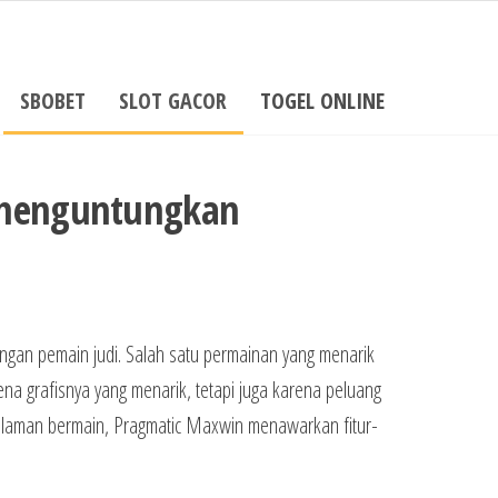
SBOBET
SLOT GACOR
TOGEL ONLINE
 menguntungkan
langan pemain judi. Salah satu permainan yang menarik
ena grafisnya yang menarik, tetapi juga karena peluang
laman bermain, Pragmatic Maxwin menawarkan fitur-