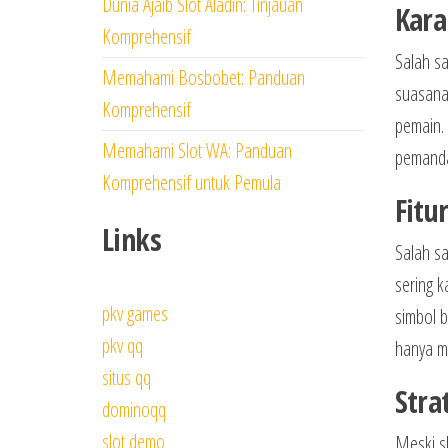
Dunia Ajaib Slot Aladin: Tinjauan
Kara
Komprehensif
Salah s
Memahami Bosbobet: Panduan
suasana
Komprehensif
pemain.
Memahami Slot WA: Panduan
pemandan
Komprehensif untuk Pemula
Fitu
Links
Salah sa
sering k
pkv games
simbol b
pkv qq
hanya me
situs qq
Stra
dominoqq
slot demo
Meski s