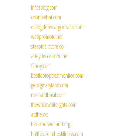
infozblog.com
chonbaihat.com
elblogdeoscargonzalez.com
webpromote.net
steroids-store.co
arteydecoracion.net
fithog.com
bestlaptopbestmonitor.com
georginaryland.com
roseandbasil.com
thewhitewhitelights.com
atdhe.ws
heckrodtwetland.org
halfheardinthestillness.com