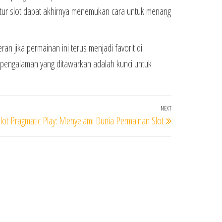
fitur slot dapat akhirnya menemukan cara untuk menang
n jika permainan ini terus menjadi favorit di
 pengalaman yang ditawarkan adalah kunci untuk
NEXT
Next
ot Pragmatic Play: Menyelami Dunia Permainan Slot
Post