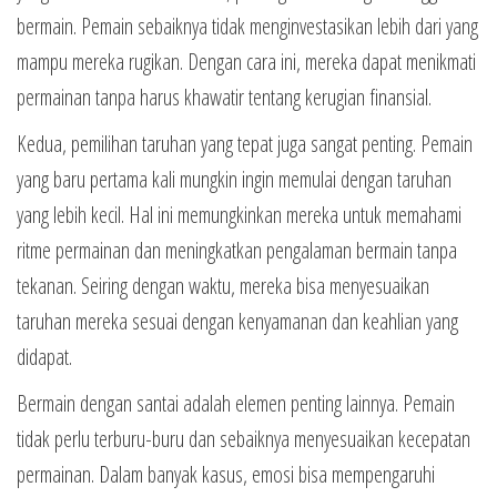
bermain. Pemain sebaiknya tidak menginvestasikan lebih dari yang
mampu mereka rugikan. Dengan cara ini, mereka dapat menikmati
permainan tanpa harus khawatir tentang kerugian finansial.
Kedua, pemilihan taruhan yang tepat juga sangat penting. Pemain
yang baru pertama kali mungkin ingin memulai dengan taruhan
yang lebih kecil. Hal ini memungkinkan mereka untuk memahami
ritme permainan dan meningkatkan pengalaman bermain tanpa
tekanan. Seiring dengan waktu, mereka bisa menyesuaikan
taruhan mereka sesuai dengan kenyamanan dan keahlian yang
didapat.
Bermain dengan santai adalah elemen penting lainnya. Pemain
tidak perlu terburu-buru dan sebaiknya menyesuaikan kecepatan
permainan. Dalam banyak kasus, emosi bisa mempengaruhi