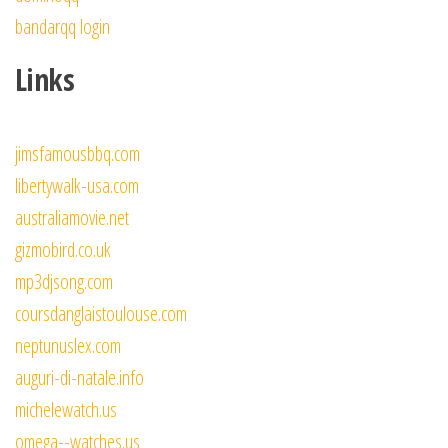
bandarqq login
Links
jimsfamousbbq.com
libertywalk-usa.com
australiamovie.net
gizmobird.co.uk
mp3djsong.com
coursdanglaistoulouse.com
neptunuslex.com
auguri-di-natale.info
michelewatch.us
omega--watches.us