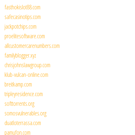
fasthokislot88.com
safecasinotips.com
jackpotchips.com
proelitesoftware.com
allcustomercarenumbers.com
familyblogger.xyz
chrisjohnslawgroup.com
klub-vulcan-online.com
breitkamp.com
tripleyresidence.com
softtorrents.org
somosvulnerables.org
duatloterrassa.com
pamufon.com