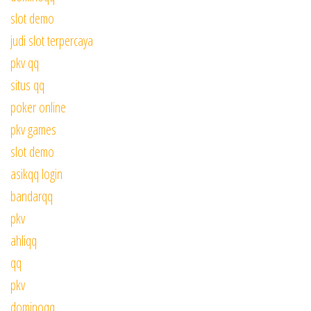
slot demo
judi slot terpercaya
pkv qq
situs qq
poker online
pkv games
slot demo
asikqq login
bandarqq
pkv
ahliqq
qq
pkv
dominoqq