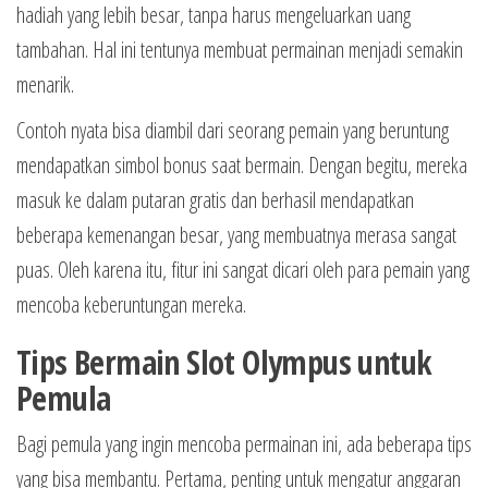
hadiah yang lebih besar, tanpa harus mengeluarkan uang
tambahan. Hal ini tentunya membuat permainan menjadi semakin
menarik.
Contoh nyata bisa diambil dari seorang pemain yang beruntung
mendapatkan simbol bonus saat bermain. Dengan begitu, mereka
masuk ke dalam putaran gratis dan berhasil mendapatkan
beberapa kemenangan besar, yang membuatnya merasa sangat
puas. Oleh karena itu, fitur ini sangat dicari oleh para pemain yang
mencoba keberuntungan mereka.
Tips Bermain Slot Olympus untuk
Pemula
Bagi pemula yang ingin mencoba permainan ini, ada beberapa tips
yang bisa membantu. Pertama, penting untuk mengatur anggaran