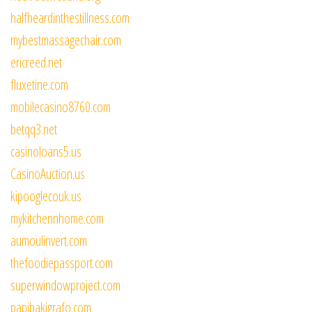
halfheardinthestillness.com
mybestmassagechair.com
ericreed.net
fluxetine.com
mobilecasino8760.com
betqq3.net
casinoloans5.us
CasinoAuction.us
kipooglecouk.us
mykitchennhome.com
aumoulinvert.com
thefoodiepassport.com
superwindowproject.com
papibakigrafo.com