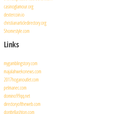
casinoglamour.org
dextercoin.io
christianarticledirectory.org
5homestyle.com
Links
mygamblingstory.com
majalahwekonews.com
2017hoganoutlet.com
pelmanec.com
domino99qq.net
directoryoftheweb.com
donttellashton.com