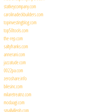
statkeycompany.com
carolinadeckbuilders.com
topinvestingblog.com
top50tools.com
the-rep.com
saltyfranks.com
annerani.com
jazzatude.com
0022pa.com
zeroshare.info
bilesinc.com
milaretreatnz.com
modaagi.com
smallvilleph.com