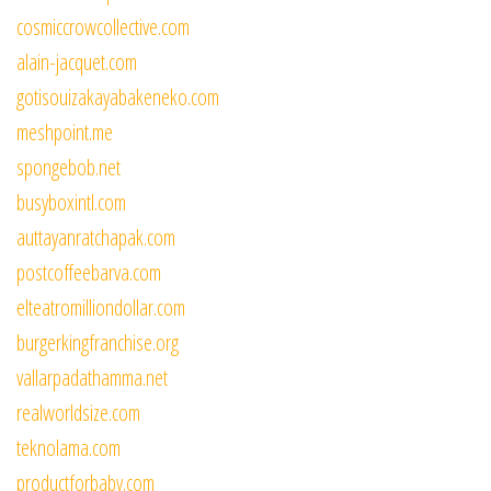
cosmiccrowcollective.com
alain-jacquet.com
gotisouizakayabakeneko.com
meshpoint.me
spongebob.net
busyboxintl.com
auttayanratchapak.com
postcoffeebarva.com
elteatromilliondollar.com
burgerkingfranchise.org
vallarpadathamma.net
realworldsize.com
teknolama.com
productforbaby.com