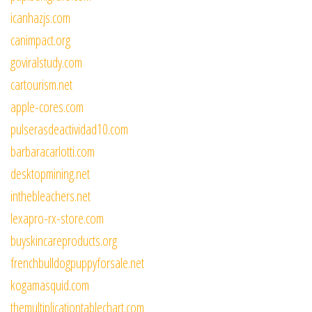
icanhazjs.com
canimpact.org
goviralstudy.com
cartourism.net
apple-cores.com
pulserasdeactividad10.com
barbaracarlotti.com
desktopmining.net
inthebleachers.net
lexapro-rx-store.com
buyskincareproducts.org
frenchbulldogpuppyforsale.net
kogamasquid.com
themultiplicationtablechart.com