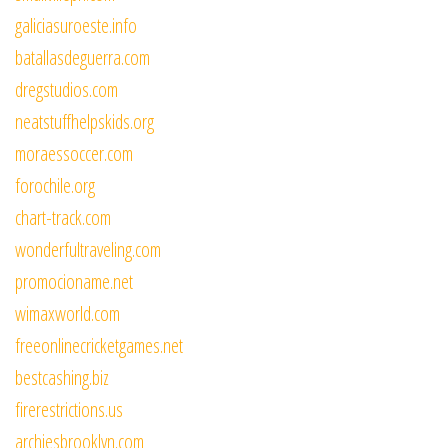
galiciasuroeste.info
batallasdeguerra.com
dregstudios.com
neatstuffhelpskids.org
moraessoccer.com
forochile.org
chart-track.com
wonderfultraveling.com
promocioname.net
wimaxworld.com
freeonlinecricketgames.net
bestcashing.biz
firerestrictions.us
archiesbrooklyn.com