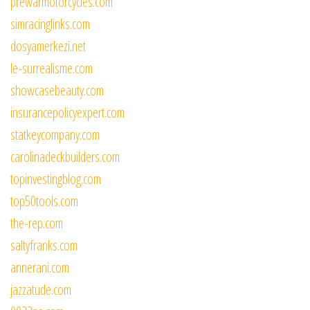
prewarmotorcycles.com
simracinglinks.com
dosyamerkezi.net
le-surrealisme.com
showcasebeauty.com
insurancepolicyexpert.com
statkeycompany.com
carolinadeckbuilders.com
topinvestingblog.com
top50tools.com
the-rep.com
saltyfranks.com
annerani.com
jazzatude.com