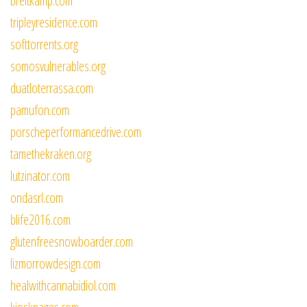
breitkamp.com
tripleyresidence.com
softtorrents.org
somosvulnerables.org
duatloterrassa.com
pamufon.com
porscheperformancedrive.com
tamethekraken.org
lutzinator.com
ondasrl.com
blife2016.com
glutenfreesnowboarder.com
lizmorrowdesign.com
healwithcannabidiol.com