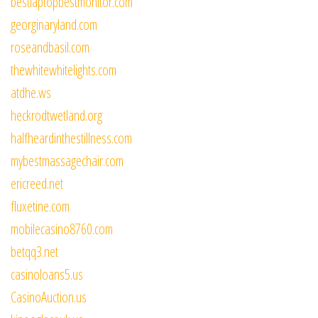
bestlaptopbestmonitor.com
georginaryland.com
roseandbasil.com
thewhitewhitelights.com
atdhe.ws
heckrodtwetland.org
halfheardinthestillness.com
mybestmassagechair.com
ericreed.net
fluxetine.com
mobilecasino8760.com
betqq3.net
casinoloans5.us
CasinoAuction.us