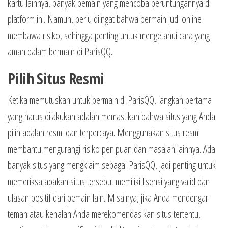
kartu lainnya, banyak pemain yang mencoba peruntungannya di
Murah
platform ini. Namun, perlu diingat bahwa bermain judi online
membawa risiko, sehingga penting untuk mengetahui cara yang
aman dalam bermain di ParisQQ.
Pilih Situs Resmi
Ketika memutuskan untuk bermain di ParisQQ, langkah pertama
yang harus dilakukan adalah memastikan bahwa situs yang Anda
pilih adalah resmi dan terpercaya. Menggunakan situs resmi
membantu mengurangi risiko penipuan dan masalah lainnya. Ada
banyak situs yang mengklaim sebagai ParisQQ, jadi penting untuk
memeriksa apakah situs tersebut memiliki lisensi yang valid dan
ulasan positif dari pemain lain. Misalnya, jika Anda mendengar
teman atau kenalan Anda merekomendasikan situs tertentu,