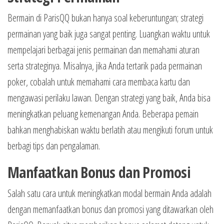
Bermain di ParisQQ bukan hanya soal keberuntungan; strategi
permainan yang baik juga sangat penting. Luangkan waktu untuk
mempelajari berbagai jenis permainan dan memahami aturan
serta strateginya. Misalnya, jika Anda tertarik pada permainan
poker, cobalah untuk memahami cara membaca kartu dan
mengawasi perilaku lawan. Dengan strategi yang baik, Anda bisa
meningkatkan peluang kemenangan Anda. Beberapa pemain
bahkan menghabiskan waktu berlatih atau mengikuti forum untuk
berbagi tips dan pengalaman.
Manfaatkan Bonus dan Promosi
Salah satu cara untuk meningkatkan modal bermain Anda adalah
dengan memanfaatkan bonus dan promosi yang ditawarkan oleh