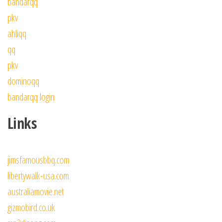
bandarqq
pkv
ahliqq
qq
pkv
dominoqq
bandarqq login
Links
jimsfamousbbq.com
libertywalk-usa.com
australiamovie.net
gizmobird.co.uk