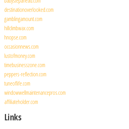
babystepahead.com
destinationoverlooked.com
gamblingamount.com
hillclimbwax.com
hnopse.com
occasionnews.com
lustofmoney.com
timebusinesszone.com
peppers-reflection.com
tuneoflife.com
windowwellmaintenancepros.com
affiliateholder.com
Links