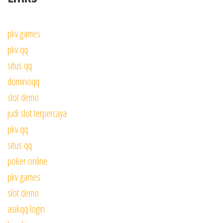
pkv games
pkv qq
situs qq
dominoqq
slot demo
judi slot terpercaya
pkv qq
situs qq
poker online
pkv games
slot demo
asikqq login