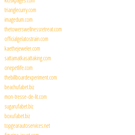
kioskpages.com
trianglecurry.com
imagedum.com
thetowerswellnessretreat.com
officialgelatostrain.com
kaethejeweler.com
sattamatkasattaking.com
onepetlife.com
thebillboardexperiment.com
beachufabet.biz
mon-tresse-de-lit.com
sugarufabet.biz
boxufabet.biz
topgearautoservices.net