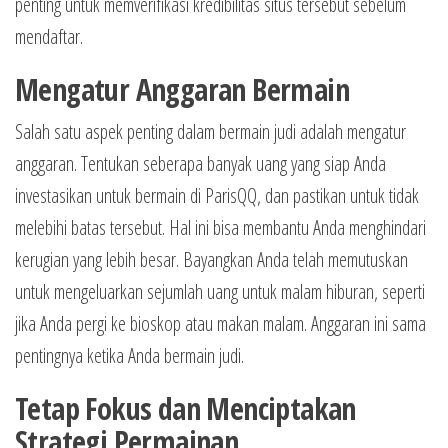
penting untuk memverifikasi kredibilitas situs tersebut sebelum
mendaftar.
Mengatur Anggaran Bermain
Salah satu aspek penting dalam bermain judi adalah mengatur
anggaran. Tentukan seberapa banyak uang yang siap Anda
investasikan untuk bermain di ParisQQ, dan pastikan untuk tidak
melebihi batas tersebut. Hal ini bisa membantu Anda menghindari
kerugian yang lebih besar. Bayangkan Anda telah memutuskan
untuk mengeluarkan sejumlah uang untuk malam hiburan, seperti
jika Anda pergi ke bioskop atau makan malam. Anggaran ini sama
pentingnya ketika Anda bermain judi.
Tetap Fokus dan Menciptakan
Strategi Permainan