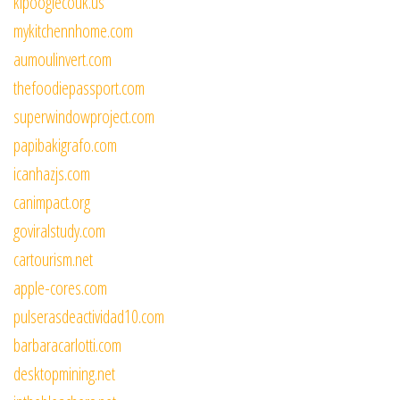
kipooglecouk.us
mykitchennhome.com
aumoulinvert.com
thefoodiepassport.com
superwindowproject.com
papibakigrafo.com
icanhazjs.com
canimpact.org
goviralstudy.com
cartourism.net
apple-cores.com
pulserasdeactividad10.com
barbaracarlotti.com
desktopmining.net