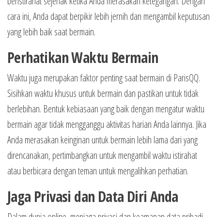
beristirahat sejenak ketika Anda merasakan ketegangan. Dengan
cara ini, Anda dapat berpikir lebih jernih dan mengambil keputusan
yang lebih baik saat bermain.
Perhatikan Waktu Bermain
Waktu juga merupakan faktor penting saat bermain di ParisQQ.
Sisihkan waktu khusus untuk bermain dan pastikan untuk tidak
berlebihan. Bentuk kebiasaan yang baik dengan mengatur waktu
bermain agar tidak mengganggu aktivitas harian Anda lainnya. Jika
Anda merasakan keinginan untuk bermain lebih lama dari yang
direncanakan, pertimbangkan untuk mengambil waktu istirahat
atau berbicara dengan teman untuk mengalihkan perhatian.
Jaga Privasi dan Data Diri Anda
Dalam dunia online, menjaga privasi dan keamanan data pribadi