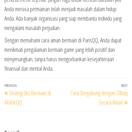
Anda merasa permainan telah menjadi masalah dalam hidup
Anda. Ada banyak organisasi yang siap membantu individu yang
mengalami masalah perjudian.
Dengan memahami cara aman bermain di ParisQQ, Anda dapat
menikmati pengalaman bermain game yang lebih positif dan
menyenangkan, tanpa harus mengorbankan kesejahteraan
finansial dan mental Anda.
Post
Previous
PREVIOUS
NEXT
Ne
Strategi Jitu Bermain di
Cara Bergabung dengan Olbqq
navigation
Post
Po
MahirQQ
Secara Aman