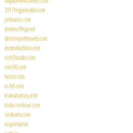
majalahwekonews.com
2017hoganoutlet.com
pelmanec.com
domino99qq.net
directoryoftheweb.com
donttellashton.com
rush3studio.com
roro90.com
herzio.com
in-hi5.com
krainafantasy.info
todas-noticias.com
senikartu.com
rusportal.net