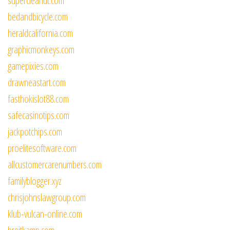
supercleanut.com
bedandbicycle.com
heraldcalifornia.com
graphicmonkeys.com
gamepixies.com
drawneastart.com
fasthokislot88.com
safecasinotips.com
jackpotchips.com
proelitesoftware.com
allcustomercarenumbers.com
familyblogger.xyz
chrisjohnslawgroup.com
klub-vulcan-online.com